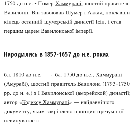
1750 до н.е. • Помер
Хаммурапі
, шостий правитель
Регіони
Індекси
Вавилонії. Він завоював Шумер і Аккад, поклавши
Австралія
Нові статті
кінець останній шумерській династії Ісін, і став
Азія
Популярні статті
першим царем Вавилонської імперії.
Америка
Всі статті
А(нта)рктика
Визначальні події
Африка
#Хештеги
Народились в 1857-1657 до н.е. роках
Європа
Автори
бл. 1810 до н.е. — † бл. 1750 до н.е., Хаммурапі
done
(Амурабі), шостий правитель Вавилона (1793–1750
рр. до н. е.) з I Вавилонської (аморейской) династії;
автор «
Кодексу Хаммурапі
» — найдавнішого
документу, яким закріплено принцип презумпції
невинуватості.