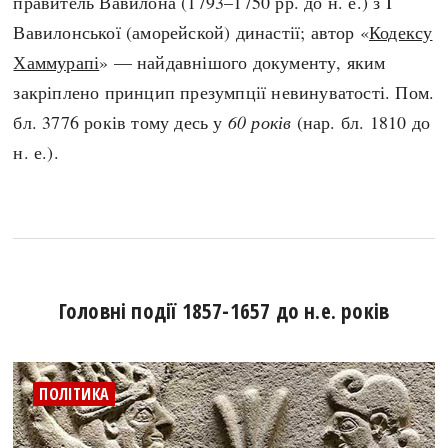
правитель Вавилона (1793–1750 рр. до н. е.) з I
Вавилонської (аморейской) династії; автор «
Кодексу
Хаммурапі
» — найдавнішого документу, яким
закріплено принцип презумпції невинуватості. Пом.
бл. 3776 років тому десь у
60 років
(нар. бл. 1810 до
н. е.).
Головні події 1857-1657 до н.е. років
ПОЛІТИКА