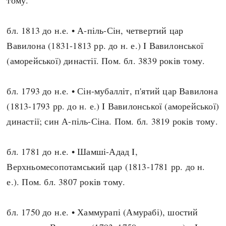
тому.
бл. 1813 до н.е. • А-піль-Сін, четвертий цар
Вавилона (1831-1813 рр. до н. е.) I Вавилонської
(аморейської) династії. Пом. бл. 3839 років тому.
бл. 1793 до н.е. • Сін-мубалліт, п'ятий цар Вавилона
(1813-1793 рр. до н. е.) I Вавилонської (аморейської)
династії; син А-піль-Сіна. Пом. бл. 3819 років тому.
бл. 1781 до н.е. • Шамші-Адад I,
Верхньомесопотамський цар (1813-1781 рр. до н.
е.). Пом. бл. 3807 років тому.
бл. 1750 до н.е. • Хаммурапі (Амурабі), шостий