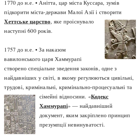
1770 до н.е. • Анітта, цар міста Куссара, зумів
Архітектура і будівництво
Козацька доба
підкорити міста-держави Малої Азії і створити
Битви і війни
Українська революція
Хеттське царство
, яке проіснувало
Катастрофи
Україна радянська
наступні 600 років.
Кримінал
Україна незалежна
Культура і мистецтво
ЗНО
1757 до н.е. • За наказом
Людина і суспільство
вавилонського царя Хаммурапі
Хронологія
Наука, освіта і техніка
створено спеціальне зведення законів, одне з
Античні часи
Особистості
найдавніших у світі, в якому регулюються цивільні,
Темні віки
Подорожі і відкриття
трудові, кримінальні, кримінально-процесуальні та
Високе Середньовіччя
Політика
Кодекс
сімейні відносини. «
Пізнє Середньовіччя
Релігія
Хаммурапі
» — найдавніший
Нова історія
Розваги і дозвілля
документ, яким закріплено принцип
Новітня історія
Спорт
презумпції невинуватості.
Наш час
Чудеса світу