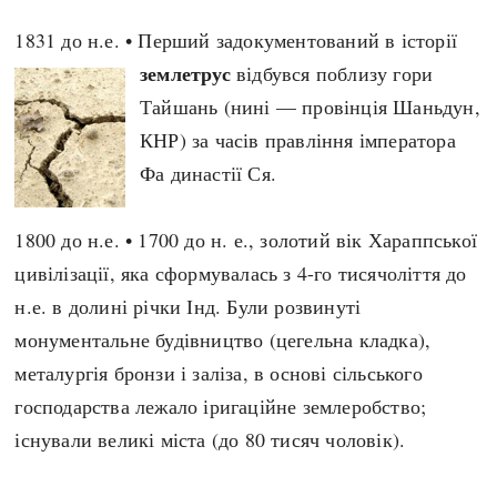
1831 до н.е. • Перший задокументований в історії
search
землетрус
відбувся поблизу гори
Тайшань (нині — провінція Шаньдун,
КНР) за часів правління імператора
Фа династії Ся.
СЬОГОДНІ
ПОДКАСТИ
ЗАГОЛОВКИ
КРУГЛІ ДАТИ
1800 до н.е. • 1700 до н. е., золотий вік Хараппської
ПРАВИЛА ЖИТТЯ
ФОТОІСТОРІЇ
цивілізації, яка сформувалась з 4-го тисячоліття до
ВИ (НЕ) ЗНАЛИ
ІНФОГРАФІКА
н.е. в долині річки Інд. Були розвинуті
КАРТИ
ПРЯМА МОВА
монументальне будівництво (цегельна кладка),
НОТА БЕНЕ
МОЯ ІСТОРІЯ
металургія бронзи і заліза, в основі сільського
господарства лежало іригаційне землеробство;
існували великі міста (до 80 тисяч чоловік).
Рубрики
Україна
Авіація і космонавтика
Княжа доба