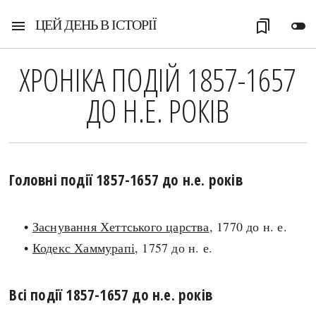
ЦЕЙ ДЕНЬ В ІСТОРІЇ
menu
bookmarks
toggle_off
ХРОНІКА ПОДІЙ 1857-1657
ДО Н.Е. РОКІВ
Головні події 1857-1657 до н.е. років
•
Заснування Хеттського царства
, 1770 до н. е.
•
Кодекс Хаммурапі
, 1757 до н. е.
Всі події 1857-1657 до н.е. років