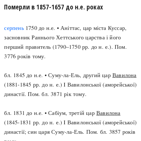
Померли в 1857-1657 до н.е. роках
серпень
1750 до н.е. • Аніттас, цар міста Куссар,
засновник Раннього Хеттського царства і його
перший правитель (1790–1750 рр. до н. е.). Пом.
3776 років тому.
бл. 1845 до н.е. • Суму-ла-Ель, другий цар
Вавилона
(1881-1845 рр. до н. е.) I Вавилонської (аморейської)
династії. Пом. бл. 3871 рік тому.
бл. 1831 до н.е. • Сабіум, третій цар
Вавилона
(1845-1831 рр. до н. е.) I Вавилонської (аморейської)
династії; син царя Суму-ла-Ель. Пом. бл. 3857 років