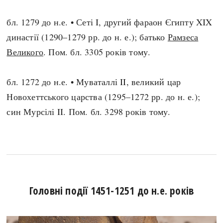
бл. 1279 до н.е. • Сеті I, другий фараон Єгипту XIX
династії (1290–1279 рр. до н. е.); батько
Рамзеса
Великого
. Пом. бл. 3305 років тому.
бл. 1272 до н.е. • Муваталлі II, великий цар
Новохеттського царства (1295–1272 рр. до н. е.);
син Мурсілі II. Пом. бл. 3298 років тому.
Головні події 1451-1251 до н.е. років