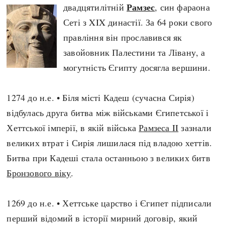
Рамзес
двадцятилітній
, син фараона
Сеті з XIX династії. За 64 роки свого
правління він прославився як
завойовник Палестини та Лівану, а
могутність Єгипту досягла вершини.
1274 до н.е. • Біля місті Кадеш (сучасна Сирія)
відбулась друга битва між військами Єгипетської і
Хеттської імперії, в якій війська
Рамзеса II
зазнали
великих втрат і Сирія лишилася під владою хеттів.
Битва при Кадеші стала останньою з великих битв
Бронзового віку
.
1269 до н.е. • Хеттське царство і Єгипет підписали
перший відомий в історії мирний договір, який