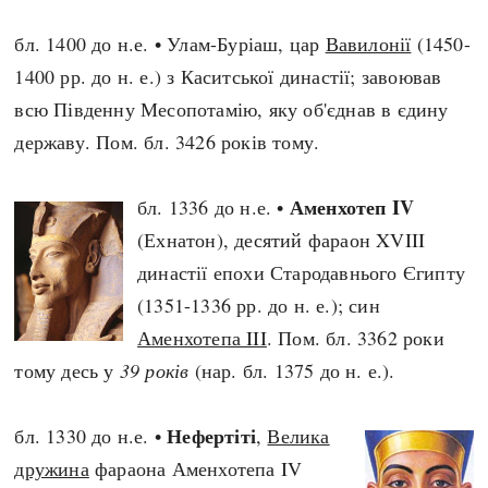
бл. 1400 до н.е. • Улам-Буріаш, цар
Вавилонії
(1450-
1400 рр. до н. е.) з Каситської династії; завоював
всю Південну Месопотамію, яку об'єднав в єдину
державу. Пом. бл. 3426 років тому.
Аменхотеп IV
бл. 1336 до н.е. •
(Ехнатон), десятий фараон XVIII
династії епохи Стародавнього Єгипту
(1351-1336 рр. до н. е.); син
Аменхотепа III
. Пом. бл. 3362 роки
тому десь у
39 років
(нар. бл. 1375 до н. е.).
Нефертіті
бл. 1330 до н.е. •
,
Велика
дружина
фараона Аменхотепа IV