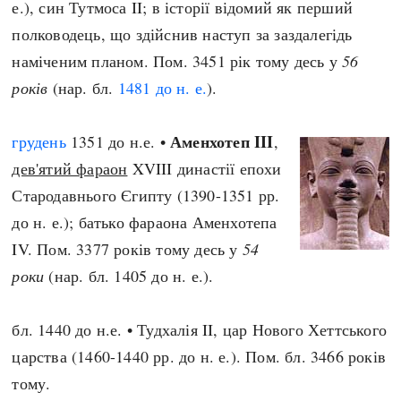
е.), син Тутмоса II; в історії відомий як перший
полководець, що здійснив наступ за заздалегідь
наміченим планом. Пом. 3451 рік тому десь у
56
років
(нар. бл.
1481 до н. е.
).
Аменхотеп III
грудень
1351 до н.е. •
,
дев'ятий фараон
XVIII династії епохи
Стародавнього Єгипту (1390-1351 рр.
до н. е.); батько фараона Аменхотепа
IV. Пом. 3377 років тому десь у
54
роки
(нар. бл. 1405 до н. е.).
бл. 1440 до н.е. • Тудхалія II, цар Нового Хеттського
царства (1460-1440 рр. до н. е.). Пом. бл. 3466 років
тому.