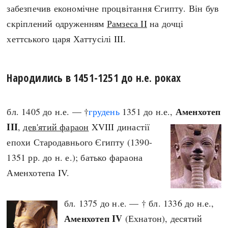
забезпечив економічне процвітання Єгипту. Він був
скріплений одруженням
Рамзеса II
на дочці
хеттського царя Хаттусілі III.
Народились в 1451-1251 до н.е. роках
Аменхотеп
бл. 1405 до н.е. — †
грудень
1351 до н.е.,
III
,
дев'ятий фараон
XVIII династії
епохи Стародавнього Єгипту (1390-
1351 рр. до н. е.); батько фараона
Аменхотепа IV.
бл. 1375 до н.е. — † бл. 1336 до н.е.,
Аменхотеп IV
(Ехнатон), десятий