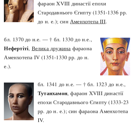
фараон XVIII династії епохи
Стародавнього Єгипту (1351-1336 рр.
до н. е.); син
Аменхотепа III
.
бл. 1370 до н.е. — † бл. 1330 до н.е.,
Нефертіті
,
Велика дружина
фараона
Аменхотепа IV (1351-1330 рр. до н.
е.).
бл. 1341 до н.е. — † бл. 1323 до н.е.,
Тутанхамон
, фараон XVIII династії
епохи Стародавнього Єгипту (1333-23
рр. до н. е.); син фараона Аменхотепа
IV.