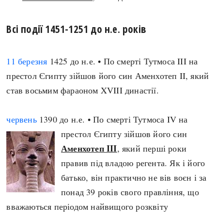
search
Всі події 1451-1251 до н.е. років
11 березня
1425 до н.е. • По смерті Тутмоса III на
престол Єгипту зійшов його син Аменхотеп II, який
СЬОГОДНІ
ПОДКАСТИ
став восьмим фараоном XVIII династії.
ЗАГОЛОВКИ
КРУГЛІ ДАТИ
ПРАВИЛА ЖИТТЯ
ФОТОІСТОРІЇ
червень
1390 до н.е. • По смерті Тутмоса IV на
ВИ (НЕ) ЗНАЛИ
ІНФОГРАФІКА
престол Єгипту зійшов його син
КАРТИ
ПРЯМА МОВА
Аменхотеп III
, який перші роки
НОТА БЕНЕ
МОЯ ІСТОРІЯ
правив під владою регента. Як і його
батько, він практично не вів воєн і за
понад 39 років свого правління, що
Рубрики
Україна
вважаються періодом найвищого розквіту
Авіація і космонавтика
Княжа доба