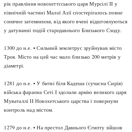
рік правління новохеттсського царя Мурсілі II у
північній частині Малої Азії спостерігалось повне
сонячне затемнення, від якого вчені відштовхуються
у датуванні подій стародавнього Близького Сходу.
1300 до н.е. • Сильний землетрус зруйнував місто
Троя. Місто на цей час мало близько 200 метрів у
діаметрі.
1281 до н.е. • У битві біля Кадеша (сучасна Сирія)
війська фараона Сеті I здолали армію великого царя
Муваталлі II Новохетського царства і повернули
контроль над містом.
1279 до н.е. • На престол Давнього Єгипту зійшов