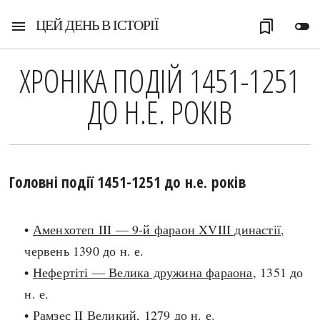
ЦЕЙ ДЕНЬ В ІСТОРІЇ
menu
bookmarks
toggle_off
ХРОНІКА ПОДІЙ 1451-1251
ДО Н.Е. РОКІВ
Головні події 1451-1251 до н.е. років
•
Аменхотеп III — 9-й фараон XVIII династії
,
червень 1390 до н. е.
•
Нефертіті — Велика дружина фараона
, 1351 до
н. е.
•
Рамзес II Великий
, 1279 до н. е.