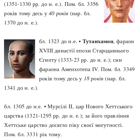
(1351-1330 рр. до н. е.). Пом. бл. 3356
років тому десь у
40 років
(нар. бл.
1370 до н. е.).
Тутанхамон
бл. 1323 до н.е. •
, фараон
XVIII династії епохи Стародавнього
Єгипту (1333-23 рр. до н. е.); син
фараона Аменхотепа IV. Пом. бл. 3349
років тому десь у
18 років
(нар. бл.
1341 до н. е.).
бл. 1305 до н.е. • Мурсілі II, цар Нового Хеттського
царства (1321-1295 рр. до н. е.); за його правління
Хеттське царство досягло піку своєї могутності.
Пом. бл. 3331 рік тому.