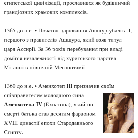
єгипетської цивілізації, прославився як будівничий
Архітектура і будівництво
Козацька доба
грандіозних храмових комплексів.
Битви і війни
Українська революція
Катастрофи
Україна радянська
1365 до н.е. • Початок царювання Ашшур-убаліта I,
Кримінал
Україна незалежна
першого з правителів Ашшура, який взяв титул
Культура і мистецтво
ЗНО
царя Ассирії. За 36 років перебування при владі
Людина і суспільство
домігся незалежності від хуритського царства
Хронологія
Наука, освіта і техніка
Мітанні в північній Месопотамії.
Античні часи
Особистості
Темні віки
Подорожі і відкриття
1360 до н.е. • Аменхотеп III призначив своїм
Високе Середньовіччя
Політика
співправителем молодшого сина
Пізнє Середньовіччя
Релігія
Аменхотепа IV
(Ехнатона), який по
Нова історія
Розваги і дозвілля
смерті батька став десятим фараоном
Новітня історія
Спорт
XVIII династії епохи Стародавнього
Наш час
Чудеса світу
Єгипту.