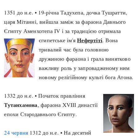
Регіони
Індекси
1351 до н.е. • 19-річна Тадухепа, дочка Тушратти,
Австралія
Нові статті
царя Мітанні, вийшла заміж за фараона Давнього
Азія
Популярні статті
Єгипту Аменхотепа IV і за традицією отримала
Америка
Всі статті
Нефертіті
А(нта)рктика
єгипетське ім'я
Визначальні події
. Вона
Африка
тривалий час була головною
#Хештеги
Європа
дружиною фараона і грала винятково
Автори
важливу роль у запровадженому ним
новому релігійному культі бога Атона.
done
1332 до н.е. • Початок правління
Тутанхамона
, фараона XVIII династії
епохи Стародавнього Єгипту.
24 червня
1312 до н.е. • На десятий