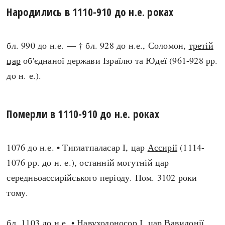
Народились в 1110-910 до н.е. роках
бл. 990 до н.е. — † бл. 928 до н.е., Соломон,
третій
цар
об'єднаної держави Ізраїлю та Юдеї (961-928 рр.
до н. е.).
Померли в 1110-910 до н.е. роках
1076 до н.е. • Тиглатпаласар I, цар
Ассирії
(1114-
1076 рр. до н. е.), останній могутній цар
середньоассирійського періоду. Пом. 3102 роки
тому.
бл. 1103 до н.е. • Навуходоносор I, цар
Вавилонії