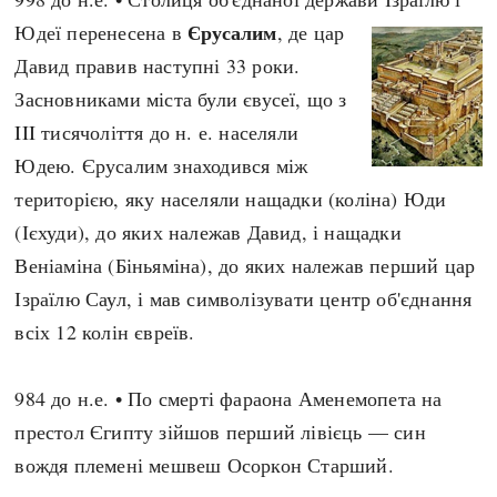
Єрусалим
Юдеї перенесена в
, де цар
Давид правив наступні 33 роки.
Засновниками міста були євусеї, що з
III тисячоліття до н. е. населяли
Юдею. Єрусалим знаходився між
територією, яку населяли нащадки (коліна) Юди
(Ієхуди), до яких належав Давид, і нащадки
Веніаміна (Біньяміна), до яких належав перший цар
Ізраїлю Саул, і мав символізувати центр об'єднання
всіх 12 колін євреїв.
984 до н.е. • По смерті фараона Аменемопета на
престол Єгипту зійшов перший лівієць — син
вождя племені мешвеш Осоркон Старший.