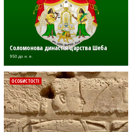
Соломонова династія царства Шеба
950 до н. е.
ОСОБИСТОСТІ