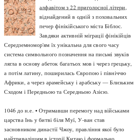
Регіони
Індекси
алфавітом з 22 приголосної літери
,
Австралія
Нові статті
віднайдений в одній з поховальних
Азія
Популярні статті
печер фінікійського міста Біблос.
Америка
Всі статті
Завдяки активній міграції фінікійців
А(нта)рктика
Визначальні події
Середземномор'ям їх унікальна для свого часу
Африка
#Хештеги
система символьного позначення на письмі звуків
Європа
Автори
лягла в основу абеток багатьох мов і через грецьку,
а потім латину, поширилась Європою і північчю
Африки, а через арамейську і арабську — Близьким
done
Сходом і Передньою та Середньою Азією.
1046 до н.е. • Отримавши перемогу над військами
царства Інь у битві біля Муї, У-ван став
засновником династії Чжоу, правління якої було
найтривалішим в історії Китаю і формально