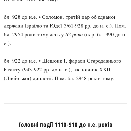
бл. 928 до н.е. • Соломон,
третій цар
об'єднаної
держави Ізраїлю та Юдеї (961-928 рр. до н. е.). Пом.
бл. 2954 роки тому десь у
62 роки
(нар. бл. 990 до н.
е.).
бл. 922 до н.е. • Шешонк I, фараон Стародавнього
Єгипту (943-922 рр. до н. е.),
засновник XXII
(Лівійської) династії. Пом. бл. 2948 років тому.
Головні події 1110-910 до н.е. років