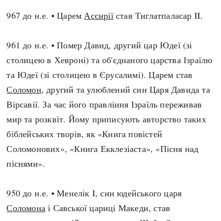
967 до н.е. • Царем
Ассирії
став Тиглатпаласар II.
961 до н.е. • Помер Давид, другий цар Юдеї (зі
столицею в Хевроні) та об'єднаного царства Ізраїлю
та Юдеї (зі столицею в Єрусалимі). Царем став
Соломон
, другий та улюблений син Царя Давида та
Вірсавії. За час його правління Ізраїль переживав
мир та розквіт. Йому приписують авторство таких
біблейських творів, як «Книга повістей
Соломонових», «Книга Екклезіаста», «Пісня над
піснями».
950 до н.е. • Менелік I, син юдейського царя
Соломона
і Савської цариці Македи, став