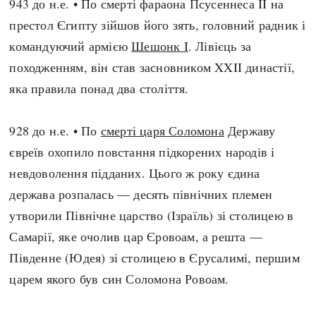
943 до н.е. • По смерті фараона Псусеннеса II на
престол Єгипту зійшов його зять, головний радник і
командуючий армією
Шешонк I
. Лівієць за
походженням, він став засновником XXII династії,
яка правила понад два століття.
928 до н.е. • По
смерті царя Соломона
Державу
євреїв охопило повстання підкорених народів і
невдоволення підданих. Цього ж року єдина
держава розпалась — десять північних племен
утворили Північне царство (Ізраїль) зі столицею в
Самарії, яке очолив цар Єровоам, а решта —
Південне (Юдея) зі столицею в Єрусалимі, першим
царем якого був син Соломона Ровоам.