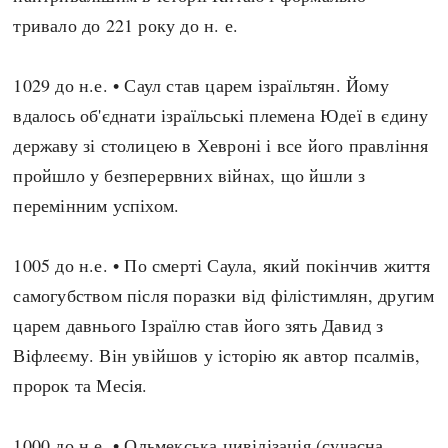
тривало до 221 року до н. е.
1029 до н.е. • Саул став царем ізраїльтян. Йому
вдалось об'єднати ізраїльські племена Юдеї в єдину
державу зі столицею в Хевроні і все його правління
пройшло у безперервних війнах, що йшли з
перемінним успіхом.
1005 до н.е. • По смерті Саула, який покінчив життя
самогубством після поразки від філістимлян, другим
царем давнього Ізраїлю став його зять Давид з
Віфлеєму. Він увійшов у історію як автор псалмів,
пророк та Месія.
1000 до н.е. • Ольмекська цивілізація (сучасна