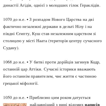
династії Агідів, однієї з молодших гілок Гераклідів.
Архітектура і будівництво
Козацька доба
Битви і війни
Українська революція
1070 до н.е. • З розпадом Нового Царства на дві
Катастрофи
Україна радянська
фактично незалежні держави в дельті Нілу і на
Кримінал
Україна незалежна
півдні Єгипту, Куш став незалежним царством зі
Культура і мистецтво
ЗНО
столицею у місті Наата (територія центру сучасного
Людина і суспільство
Хронологія
Судану).
Наука, освіта і техніка
Античні часи
Особистості
Темні віки
1068 до н.е. • У битві проти дорійців загинув Кодр,
Подорожі і відкриття
Високе Середньовіччя
останній цар Аттіки. Сучасні історики вважають
Політика
Пізнє Середньовіччя
його останнім правителем, чиє життя є частиною
Релігія
Нова історія
грецької міфології.
Розваги і дозвілля
Новітня історія
Спорт
Наш час
1050 до н.е. • Приблизно цим роком датується
Чудеса світу
написів
найдавніший з нині відомих