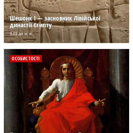
Шешонк I — засновник Лівійської
династії Єгипту
943 до н. е.
ОСОБИСТОСТІ