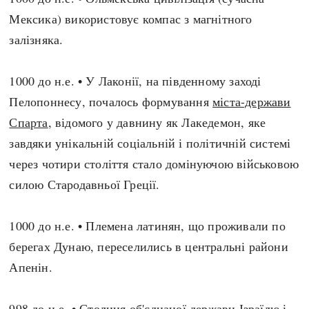
Мексика) використовує компас з магнітного
залізняка.
1000 до н.е. • У Лаконії, на південному заході
Пелопоннесу, почалось формування
міста-держави
Спарта
, відомого у давнину як Лакедемон, яке
завдяки унікальній соціальній і політичній системі
через чотири століття стало домінуючою військовою
силою Стародавньої Греції.
1000 до н.е. • Племена латинян, що проживали по
берегах Дунаю, переселились в центральні райони
Апенін.
998 до н.е. • Столиця об'єднаної держави Ізраїлю і