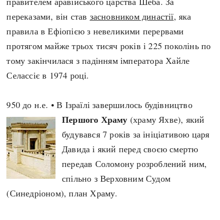
правителем аравійського царства Шеба. За
переказами, він став
засновником династії
, яка
правила в Ефіопією з невеликими перервами
протягом майже трьох тисяч років і 225 поколінь по
тому закінчилася з падінням імператора Хайле
Селассіє в 1974 році.
950 до н.е. • В Ізраїлі завершилось будівництво
Першого Храму
(храму Яхве), який
будувався 7 років за ініціативою царя
Давида і який перед своєю смертю
передав Соломону розроблений ним,
спільно з Верховним Судом
(Синедріоном), план Храму.