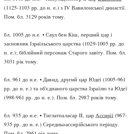
(1125-1103 рр. до н. е.) з IV Вавилонської династії.
Пом. бл. 3129 років тому.
бл. 1005 до н.е. • Саул бен Кіш, перший цар і
засновник Ізраїльського царства (1029-1005 рр. до
н. е.); біблійний персонаж Старого завіту. Пом. бл.
3031 рік тому.
бл. 961 до н.е. • Давид, другий цар Юдеї (1005-961
рр. до н. е.) та об'єднаного царства Ізраїлю та Юдеї
(998-961 рр. до н. е.). Пом. бл. 2987 років тому.
бл. 935 до н.е. • Тиглатпаласар II, цар
Ассирії
(967-
935 рр. до н. е.) Середньоассирійського періоду.
Пом. бл. 2961 рік тому.