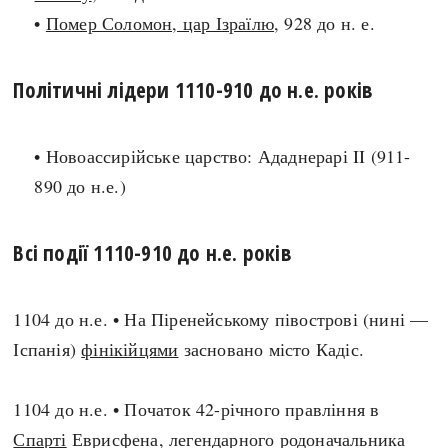
•
Помер Соломон, цар Ізраїлю
, 928 до н. е.
search
Політичні лідери 1110-910 до н.е. років
• Новоассирійське царство: Ададнерарі II (911-
СЬОГОДНІ
ПОДКАСТИ
890 до н.е.)
ЗАГОЛОВКИ
КРУГЛІ ДАТИ
ПРАВИЛА ЖИТТЯ
ФОТОІСТОРІЇ
Всі події 1110-910 до н.е. років
ВИ (НЕ) ЗНАЛИ
ІНФОГРАФІКА
КАРТИ
ПРЯМА МОВА
НОТА БЕНЕ
МОЯ ІСТОРІЯ
1104 до н.е. • На Піренейському півострові (нині —
Іспанія)
фінікійцями
засновано місто Кадіс.
1104 до н.е. • Початок 42-річного правління в
Рубрики
Україна
Спарті
Еврисфена, легендарного родоначальника
Авіація і космонавтика
Княжа доба