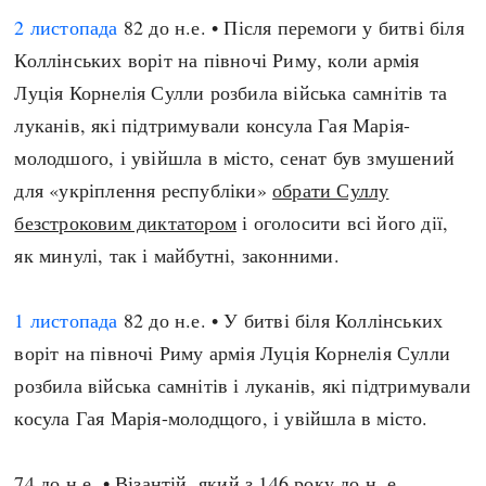
2 листопада
82 до н.е. • Після перемоги у битві біля
Коллінських воріт на півночі Риму, коли армія
Луція Корнелія Сулли розбила війська самнітів та
луканів, які підтримували консула Гая Марія-
молодшого, і увійшла в місто, сенат був змушений
для «укріплення республіки»
обрати Суллу
безстроковим диктатором
і оголосити всі його дії,
як минулі, так і майбутні, законними.
1 листопада
82 до н.е. • У битві біля Коллінських
воріт на півночі Риму армія Луція Корнелія Сулли
розбила війська самнітів і луканів, які підтримували
косула Гая Марія-молодщого, і увійшла в місто.
74 до н.е. • Візантій, який з 146 року до н. е.