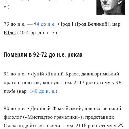
е.).
73 до н.е. — †
4 до н.е.
• Ірод I (Ірод Великий),
цар
Юдеї
(40-4 рр. до н. е.).
Померли в 92-72 до н.е. роках
91 до н.е. • Луцій Ліциній Красс, давньоримський
оратор, політик, консул. Пом. 2117 років тому у
49
років
(нар.
140 до н. е.
).
90 до н.е. • Дионісій Фракійський, давньогрецький
філолог («Мистецтво граматики»); представник
Олександрійської школи. Пом. 2116 років тому у
80