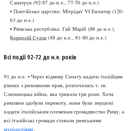
Санатрук (92-87 до н.е., 77-70 до н.е.)
Архітектура і будівництво
Козацька доба
• Понтійське царство: Мітрідат VI Евпатор (120-
Битви і війни
Українська революція
63 до н.е.)
Катастрофи
Україна радянська
• Римська республіка: Гай Марій (86 до н.е.),
Кримінал
Україна незалежна
Корнелій Сулла
(88 до н.е., 81-80 до н.е.)
Культура і мистецтво
ЗНО
Людина і суспільство
Всі події 92-72 до н.е. років
Хронологія
Наука, освіта і техніка
Античні часи
Особистості
Темні віки
91 до н.е. • Через відмову Сенату надати італійцям
Подорожі і відкриття
Високе Середньовіччя
рівних з римлянами прав, розпочалась т. зв.
Політика
Пізнє Середньовіччя
Союзницька війна, яка тривала три роки. Хоча
Релігія
Нова історія
римляни здобули перемогу, вони були змушені
Розваги і дозвілля
Новітня історія
надати італійським племенам громадянство Риму, а
Спорт
Наш час
всі італійські громади ставали римськими
Чудеса світу
муніципіями
.