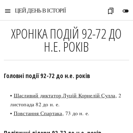
ЦЕЙ ДЕНЬ В ІСТОРІЇ
menu
bookmarks
toggle_off
ХРОНІКА ПОДІЙ 92-72 ДО
Н.Е. РОКІВ
Головні події 92-72 до н.е. років
•
Щасливий диктатор Луцій Корнелій Сулла
, 2
листопада 82 до н. е.
•
Повстання Спартака
, 73 до н. е.
Політичні лідери 92-72 до н.е. років