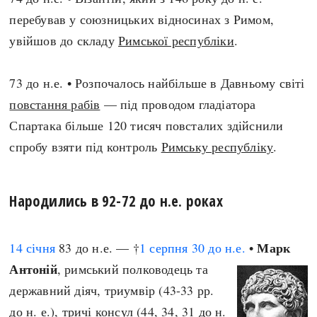
перебував у союзницьких відносинах з Римом,
увійшов до складу
Римської республіки
.
73 до н.е. • Розпочалось найбільше в Давньому світі
повстання рабів
— під проводом гладіатора
Спартака більше 120 тисяч повсталих здійснили
спробу взяти під контроль
Римську республіку
.
Народились в 92-72 до н.е. роках
Марк
14 січня
83 до н.е. — †
1 серпня
30 до н.е.
•
Антоній
, римський полководець та
державний діяч, триумвір (43-33 рр.
до н. е.), тричі консул (44, 34, 31 до н.