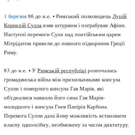
Регіони
Індекси
Австралія
Нові статті
1 березня
86 до н.е. • Римський полководець
Луцій
Азія
Популярні статті
Корнелій Сулла
взяв штурмом і пограбував Афіни.
Америка
Всі статті
Наступні перемоги Сули над понтійським царем
А(нта)рктика
Визначальні події
Мітрідатом привели до повного підкорення Греції
Африка
#Хештеги
Риму.
Європа
Автори
83 до н.е. • У
Римській республіці
розпочалась
громадянська війна між прихильниками консула
done
Сулли і померлого консула Гая Марія, які
об'єдналися навколо його сина Гая Марія-
молодшого і консула Гнея Папірія Карбона.
Перемога Сулли дала йому можливість встановити
власну одноосібну, необмежену за часом диктатуру.