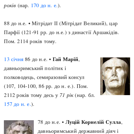
років
(нар.
170 до н. е.
).
88 до н.е. • Мітрідат ІІ (Мітрідат Великий), цар
Парфії (121-91 рр. до н.е.) з династії Аршакідів.
Пом. 2114 років тому.
Гай Марій
13 січня
86 до н.е. •
,
давньоримський політик і
полководець, семиразовий консул
(107, 104-100, 86 рр. до н. е.). Пом.
2112 років тому десь у
71 рік
(нар. бл.
157 до н. е.
).
Луцій Корнелій Сулла
78 до н.е. •
,
давньоримський державний діяч і