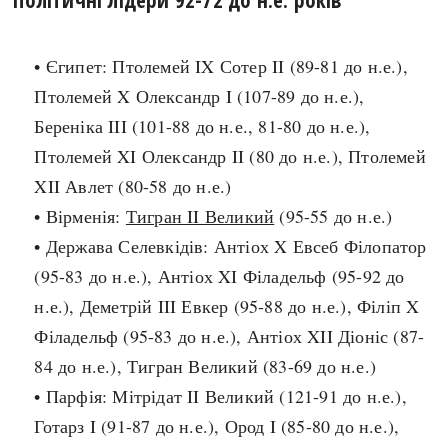
search
• Єгипет: Птолемей IX Сотер II (89-81 до н.е.),
Птолемей X Олександр I (107-89 до н.е.),
Береніка III (101-88 до н.е., 81-80 до н.е.),
Птолемей XI Олександр II (80 до н.е.), Птолемей
СЬОГОДНІ
ПОДКАСТИ
XII Авлет (80-58 до н.е.)
ЗАГОЛОВКИ
КРУГЛІ ДАТИ
• Вірменія:
Тигран II Великий
(95-55 до н.е.)
ПРАВИЛА ЖИТТЯ
ФОТОІСТОРІЇ
• Держава Селевкідів: Антіох X Евсеб Філопатор
ВИ (НЕ) ЗНАЛИ
ІНФОГРАФІКА
(95-83 до н.е.), Антіох XI Філадельф (95-92 до
КАРТИ
ПРЯМА МОВА
н.е.), Деметрій III Евкер (95-88 до н.е.), Філіп X
НОТА БЕНЕ
МОЯ ІСТОРІЯ
Філадельф (95-83 до н.е.), Антіох XII Діоніс (87-
84 до н.е.), Тигран Великий (83-69 до н.е.)
• Парфія: Мітрідат II Великий (121-91 до н.е.),
Рубрики
Україна
Готарз I (91-87 до н.е.), Ород I (85-80 до н.е.),
Авіація і космонавтика
Княжа доба