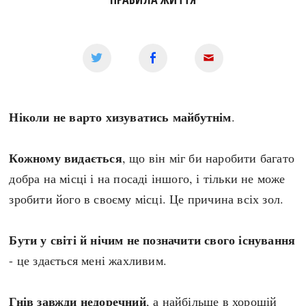
Архітектура і будівництво
Козацька доба
Битви і війни
Українська революція
Катастрофи
Україна радянська
Кримінал
Україна незалежна
Культура і мистецтво
ЗНО
Ніколи не варто хизуватись майбутнім
.
Людина і суспільство
Хронологія
Наука, освіта і техніка
Античні часи
Кожному видається
, що він міг би наробити багато
Особистості
Темні віки
добра на місці і на посаді іншого, і тільки не може
Подорожі і відкриття
Високе Середньовіччя
зробити його в своєму місці. Це причина всіх зол.
Політика
Пізнє Середньовіччя
Релігія
Нова історія
Бути у світі й нічим не позначити свого існування
Розваги і дозвілля
Новітня історія
- це здається мені жахливим.
Спорт
Наш час
Чудеса світу
Гнів завжди недоречний
, а найбільше в хорошій