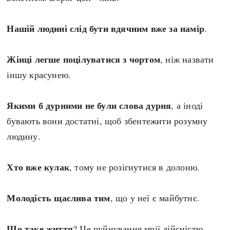
Нашій людині слід бути вдячним вже за намір
.
Жінці легше поцілуватися з чортом
, ніж назвати
іншу красунею.
Якими б дурними не були слова дурня
, а іноді
бувають вони достатні, щоб збентежити розумну
людину.
Хто вже кулак
, тому не розігнутися в долоню.
Молодість щаслива тим
, що у неї є майбутнє.
Що таке життя
? Це руйнування мрії дійсністю.