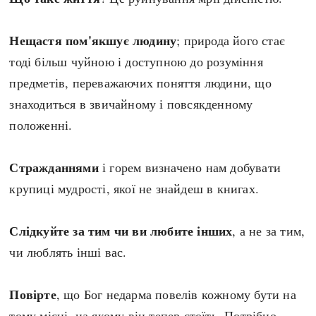
Нещастя пом'якшує людину
; природа його стає
тоді більш чуйною і доступною до розуміння
предметів, переважаючих поняття людини, що
знаходиться в звичайному і повсякденному
положенні.
Стражданнями
і горем визначено нам добувати
крупиці мудрості, якої не знайдеш в книгах.
Слідкуйте за тим чи ви любите інших
, а не за тим,
чи люблять інші вас.
Повірте
, що Бог недарма повелів кожному бути на
тому місці, на якому він тепер стоїть. Потрібно