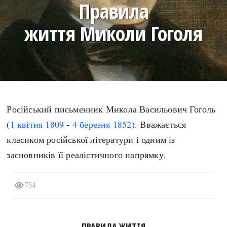
Правила
search
життя Миколи Гоголя
СЬОГОДНІ
ПОДКАСТИ
ЗАГОЛОВКИ
КРУГЛІ ДАТИ
Російський письменник Микола Васильович Гоголь
ПРАВИЛА ЖИТТЯ
ФОТОІСТОРІЇ
(
1 квітня
1809
-
4 березня
1852
). Вважається
ВИ (НЕ) ЗНАЛИ
ІНФОГРАФІКА
класиком російської літератури і одним із
КАРТИ
ПРЯМА МОВА
засновників її реалістичного напрямку.
НОТА БЕНЕ
МОЯ ІСТОРІЯ
754
Рубрики
Україна
Авіація і космонавтика
Княжа доба
ПРАВИЛА ЖИТТЯ