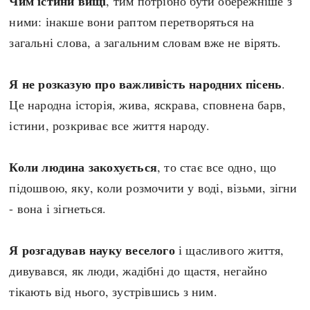
Чим істини вищі
, тим потрібно бути обережніше з
ними: інакше вони раптом перетворяться на
загальні слова, а загальним словам вже не вірять.
Я не розказую про важливість народних пісень
.
Це народна історія, жива, яскрава, сповнена барв,
істини, розкриває все життя народу.
Коли людина закохується
, то стає все одно, що
підошвою, яку, коли розмочити у воді, візьми, зігни
- вона і зігнеться.
Я розгадував науку веселого
і щасливого життя,
дивувався, як люди, жадібні до щастя, негайно
тікають від нього, зустрівшись з ним.