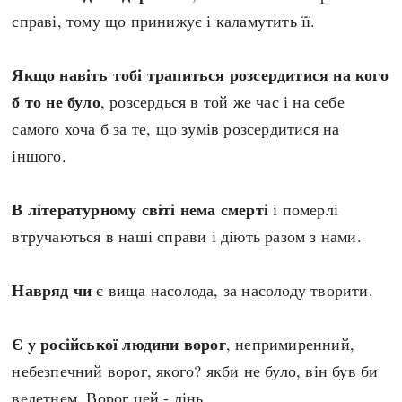
Регіони
Індекси
справі, тому що принижує і каламутить її.
Австралія
Нові статті
Азія
Популярні статті
Якщо навіть тобі трапиться розсердитися на кого
Америка
Всі статті
б то не було
, розсердься в той же час і на себе
А(нта)рктика
Визначальні події
самого хоча б за те, що зумів розсердитися на
Африка
#Хештеги
іншого.
Європа
Автори
В літературному світі нема смерті
і померлі
втручаються в наші справи і діють разом з нами.
done
Навряд чи
є вища насолода, за насолоду творити.
Є у російської людини ворог
, непримиренний,
небезпечний ворог, якого? якби не було, він був би
велетнем. Ворог цей - лінь.