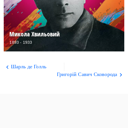
Микола Хвильовий
1893 - 1933
Шарль де Голль
keyboard_arrow_left
Григорій Савич Сковорода
keyboard_arrow_right