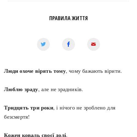
Архітектура і будівництво
Козацька доба
Битви і війни
Українська революція
ПРАВИЛА ЖИТТЯ
Катастрофи
Україна радянська
Кримінал
Україна незалежна
Культура і мистецтво
ЗНО
Людина і суспільство
Хронологія
Наука, освіта і техніка
Античні часи
Люди охоче вірять тому
, чому бажають вірити.
Особистості
Темні віки
Подорожі і відкриття
Високе Середньовіччя
Люблю зраду
, але не зрадників.
Політика
Пізнє Середньовіччя
Релігія
Нова історія
Тридцять три роки
, і нічого не зроблено для
Розваги і дозвілля
Новітня історія
безсмертя!
Спорт
Наш час
Чудеса світу
Кожен коваль своєї долі
.