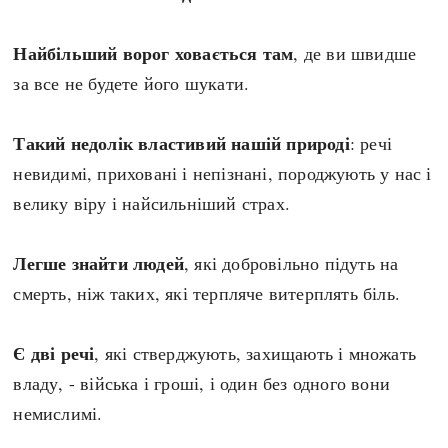
Регіони
Індекси
Австралія
Нові статті
Найбільший ворог ховається там
, де ви швидше
Азія
Популярні статті
за все не будете його шукати.
Америка
Всі статті
А(нта)рктика
Визначальні події
Такий недолік властивий нашій природі
: речі
Африка
#Хештеги
невидимі, приховані і непізнані, породжують у нас і
Європа
Автори
велику віру і найсильніший страх.
Легше знайти людей
, які добровільно підуть на
done
смерть, ніж таких, які терпляче витерплять біль.
Є дві речі
, які стверджують, захищають і множать
владу, - війська і гроші, і один без одного вони
немислимі.