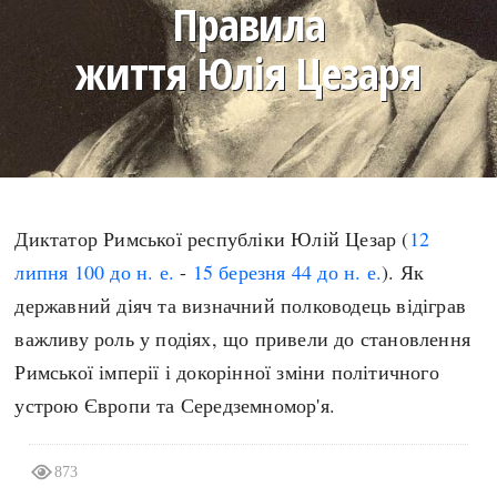
Правила
search
життя Юлія Цезаря
СЬОГОДНІ
ПОДКАСТИ
ЗАГОЛОВКИ
КРУГЛІ ДАТИ
Диктатор Римської республіки Юлій Цезар (
12
ПРАВИЛА ЖИТТЯ
ФОТОІСТОРІЇ
липня
100 до н. е.
-
15 березня
44 до н. е.
). Як
ВИ (НЕ) ЗНАЛИ
ІНФОГРАФІКА
державний діяч та визначний полководець відіграв
КАРТИ
ПРЯМА МОВА
важливу роль у подіях, що привели до становлення
НОТА БЕНЕ
МОЯ ІСТОРІЯ
Римської імперії і докорінної зміни політичного
устрою Європи та Середземномор'я.
Рубрики
Україна
873
Авіація і космонавтика
Княжа доба