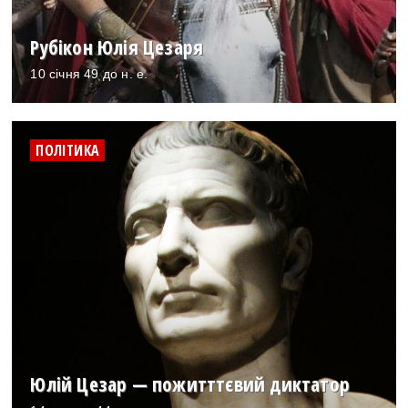
Рубікон Юлія Цезаря
10 січня 49 до н. е.
ПОЛІТИКА
Юлій Цезар — пожитттєвий диктатор