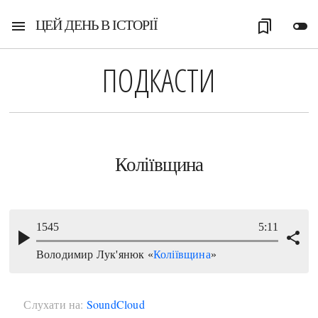
ЦЕЙ ДЕНЬ В ІСТОРІЇ
menu
bookmarks
toggle_off
ПОДКАСТИ
Коліївщина
Слухати на:
SoundCloud