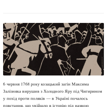
search
СЬОГОДНІ
ПОДКАСТИ
ЗАГОЛОВКИ
КРУГЛІ ДАТИ
ПРАВИЛА ЖИТТЯ
ФОТОІСТОРІЇ
ВИ (НЕ) ЗНАЛИ
ІНФОГРАФІКА
КАРТИ
ПРЯМА МОВА
НОТА БЕНЕ
МОЯ ІСТОРІЯ
6 червня 1768 року козацький загін Максима
Залізняка вирушив з Холодного Яру під Чигирином
у похід проти поляків — в Україні почалось
Рубрики
Україна
повстання, що увійшло в історію під назвою
Авіація і космонавтика
Княжа доба