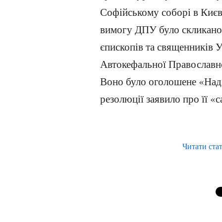
Софійському соборі в Києв
вимогу ДПУ було скликано
єпископів та священників У
Автокефальної Православн
Воно було оголошене «Над
резолюції заявило про її «
Читати ста