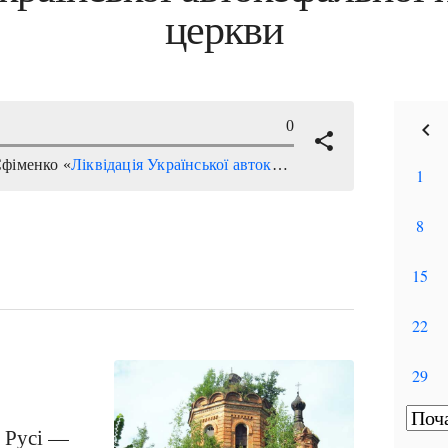
церкви
у Русі —