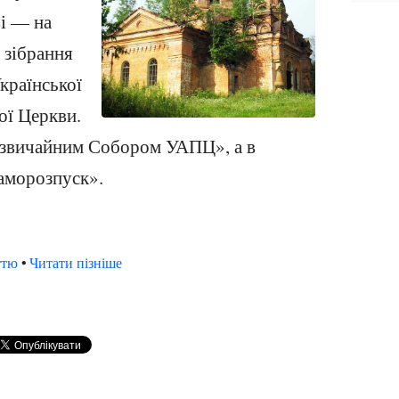
і — на
 зібрання
країнської
ої Церкви.
звичайним Собором УАПЦ», а в
саморозпуск».
ттю
•
Читати пізніше