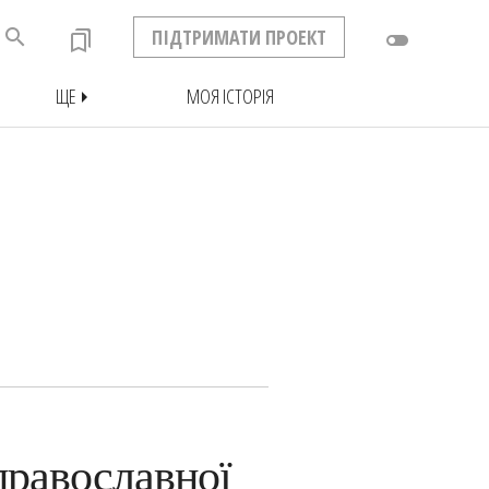
search
ПІДТРИМАТИ ПРОЕКТ
bookmarks
toggle_off
ЩЕ
МОЯ ІСТОРІЯ
arrow_right
православної