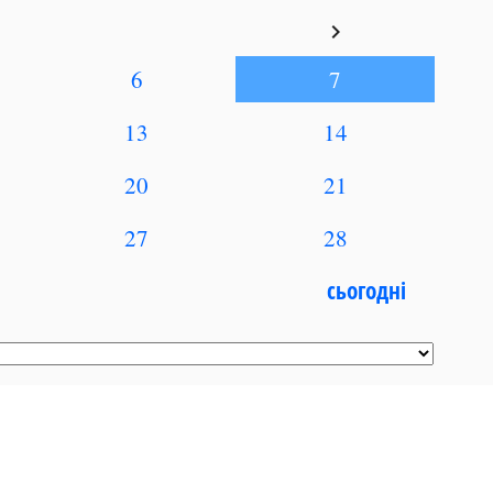
keyboard_arrow_right
6
7
13
14
20
21
27
28
сьогодні