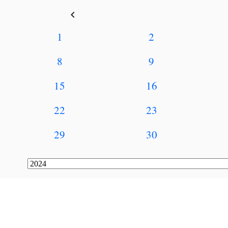
keyboard_arrow_left
1
2
8
9
15
16
22
23
29
30