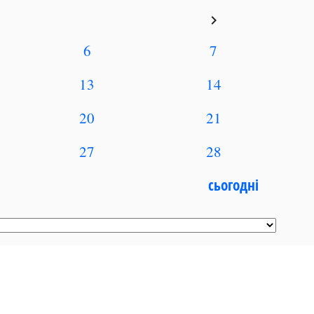
keyboard_arrow_right
6
7
13
14
20
21
27
28
сьогодні