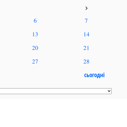
keyboard_arrow_right
6
7
13
14
20
21
27
28
сьогодні