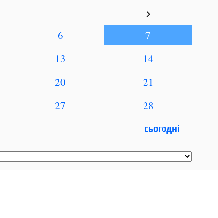
keyboard_arrow_right
6
7
13
14
20
21
27
28
сьогодні