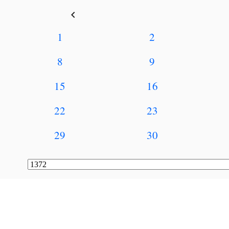
keyboard_arrow_left
1
2
8
9
15
16
22
23
29
30