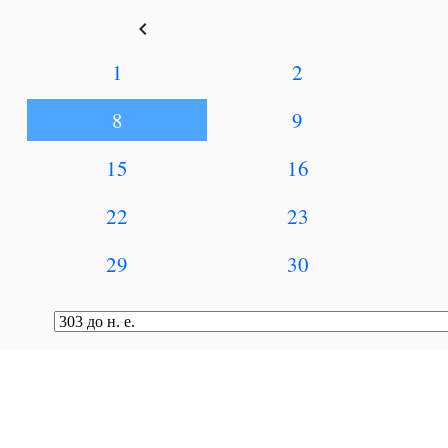
keyboard_arrow_left
1
2
8
9
15
16
22
23
29
30