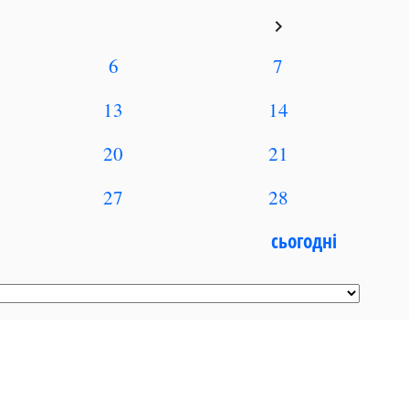
keyboard_arrow_right
6
7
13
14
20
21
27
28
сьогодні