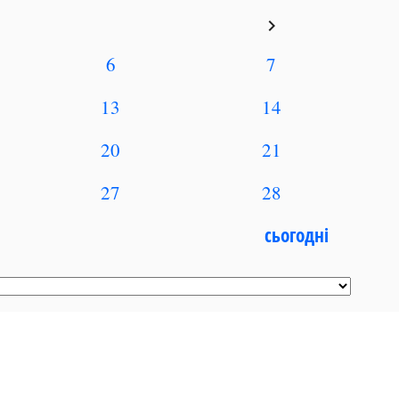
keyboard_arrow_right
6
7
13
14
20
21
27
28
сьогодні