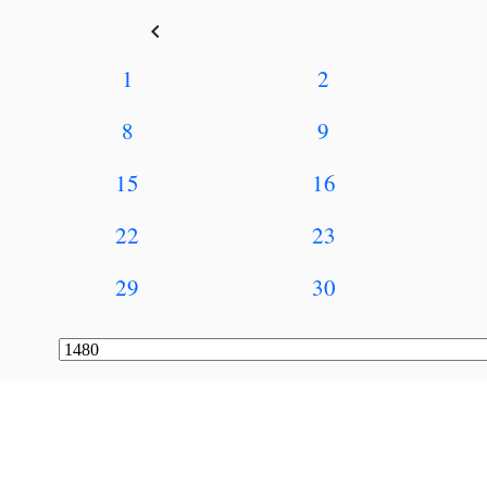
keyboard_arrow_left
1
2
8
9
15
16
22
23
29
30