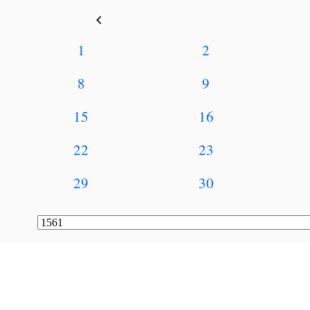
keyboard_arrow_left
1
2
8
9
15
16
22
23
29
30