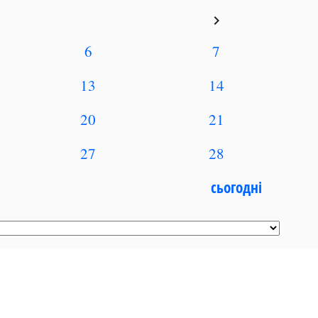
keyboard_arrow_right
6
7
13
14
20
21
27
28
сьогодні