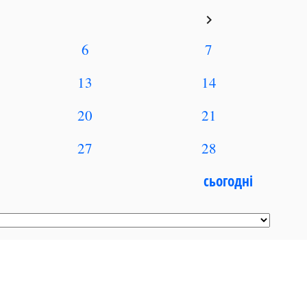
keyboard_arrow_right
6
7
13
14
20
21
27
28
сьогодні