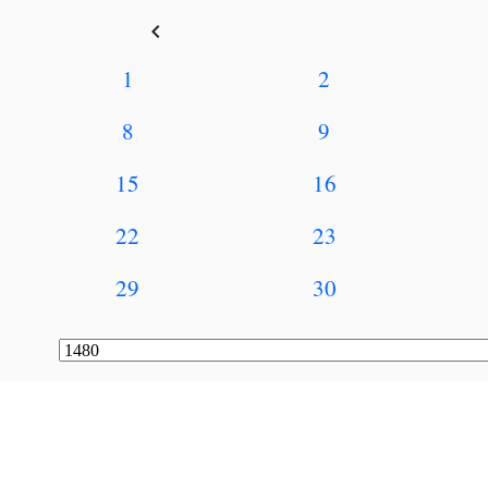
keyboard_arrow_left
1
2
8
9
15
16
22
23
29
30