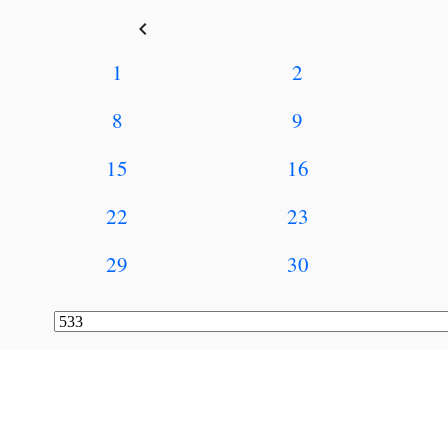
keyboard_arrow_left
1
2
8
9
15
16
22
23
29
30