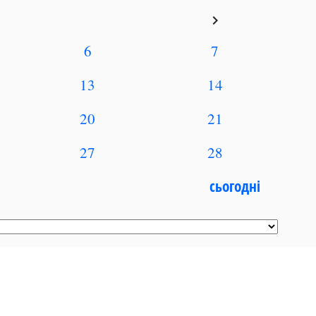
keyboard_arrow_right
6
7
13
14
20
21
27
28
сьогодні