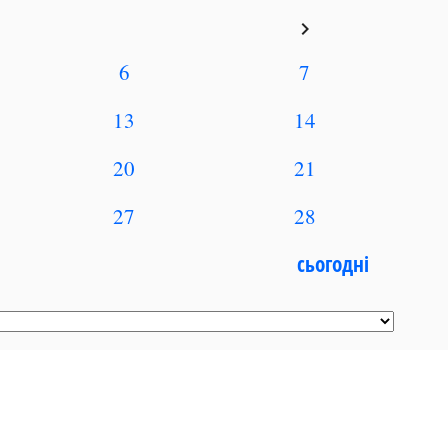
keyboard_arrow_right
6
7
13
14
20
21
27
28
сьогодні