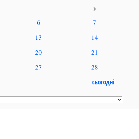
keyboard_arrow_right
6
7
13
14
20
21
27
28
сьогодні