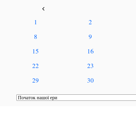
keyboard_arrow_left
1
2
8
9
15
16
22
23
29
30