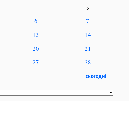
keyboard_arrow_right
6
7
13
14
20
21
27
28
сьогодні