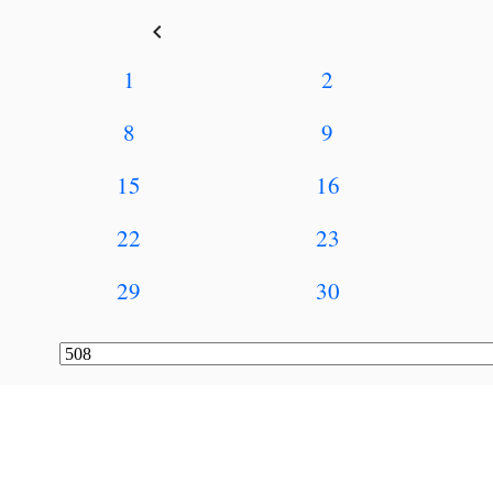
keyboard_arrow_left
1
2
8
9
15
16
22
23
29
30