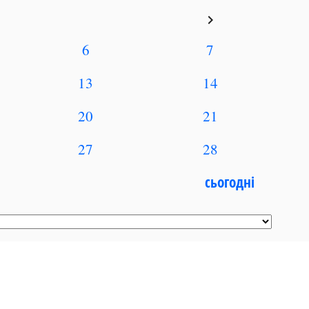
keyboard_arrow_right
6
7
13
14
20
21
27
28
сьогодні