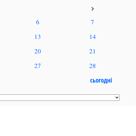
keyboard_arrow_right
6
7
13
14
20
21
27
28
сьогодні