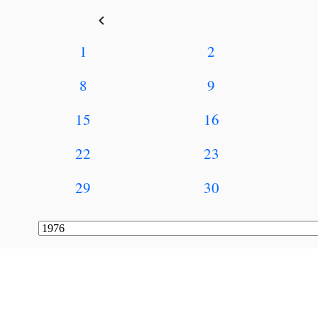
keyboard_arrow_left
1
2
8
9
15
16
22
23
29
30