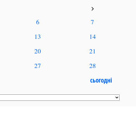
keyboard_arrow_right
6
7
13
14
20
21
27
28
сьогодні