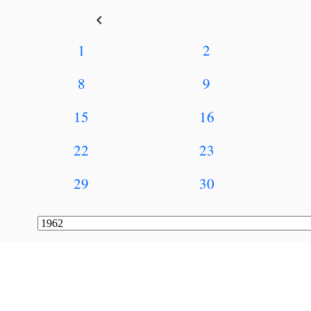
keyboard_arrow_left
1
2
8
9
15
16
22
23
29
30