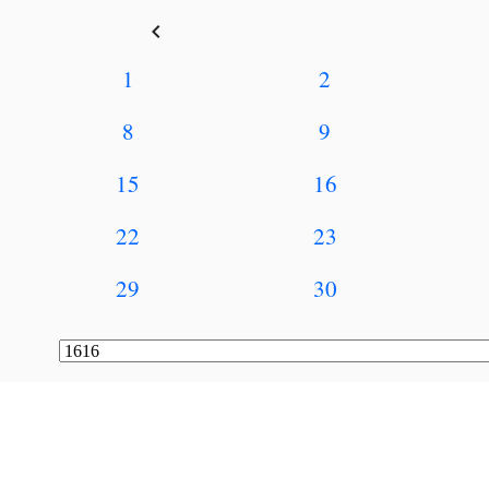
keyboard_arrow_left
1
2
8
9
15
16
22
23
29
30