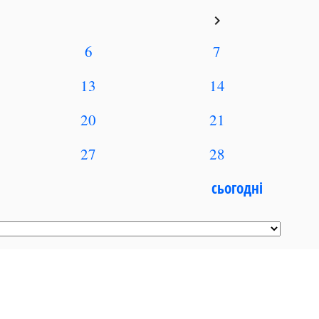
keyboard_arrow_right
6
7
13
14
20
21
27
28
сьогодні