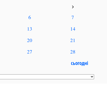
keyboard_arrow_right
6
7
13
14
20
21
27
28
сьогодні