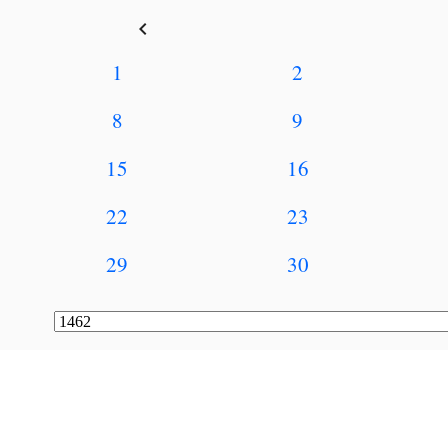
keyboard_arrow_left
1
2
8
9
15
16
22
23
29
30