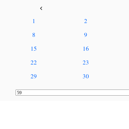
keyboard_arrow_left
1
2
8
9
15
16
22
23
29
30