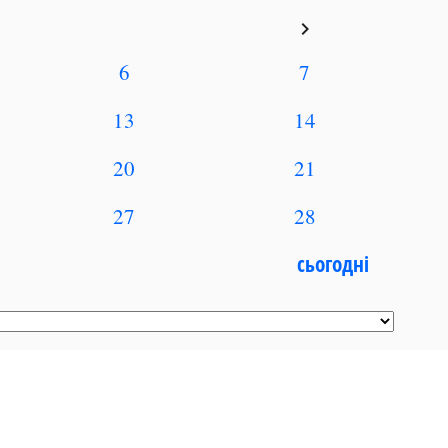
keyboard_arrow_right
6
7
13
14
20
21
27
28
сьогодні