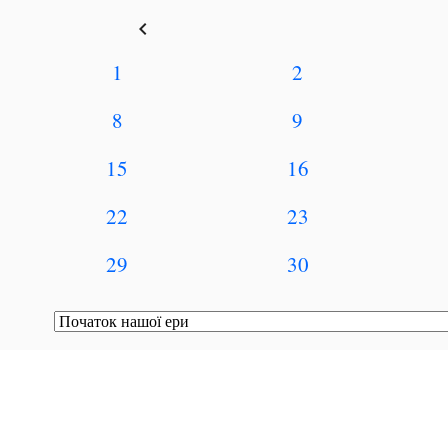
keyboard_arrow_left
1
2
8
9
15
16
22
23
29
30