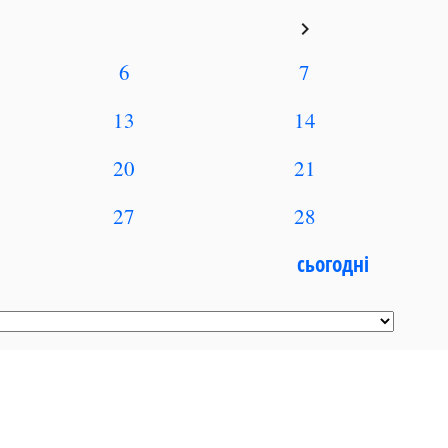
keyboard_arrow_right
6
7
13
14
20
21
27
28
сьогодні