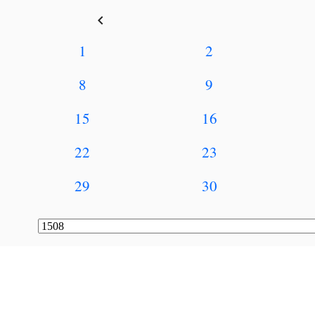
keyboard_arrow_left
1
2
8
9
15
16
22
23
29
30