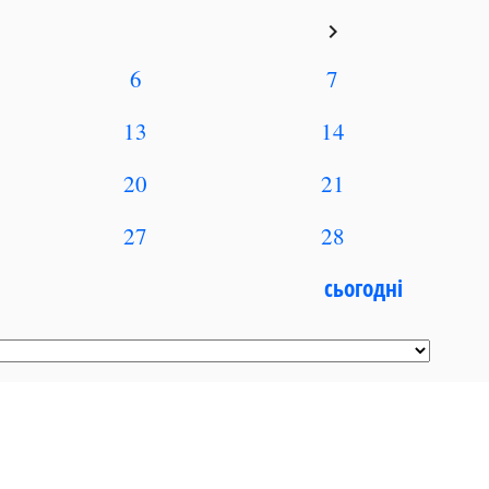
keyboard_arrow_right
6
7
13
14
20
21
27
28
сьогодні