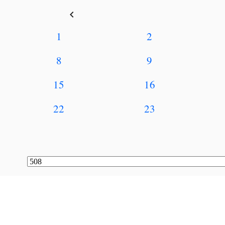
keyboard_arrow_left
1
2
8
9
15
16
22
23