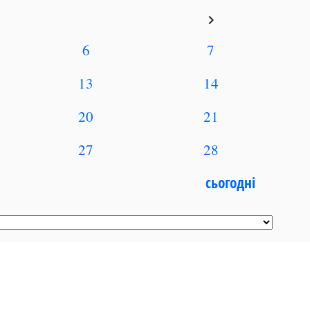
keyboard_arrow_right
6
7
13
14
20
21
27
28
сьогодні