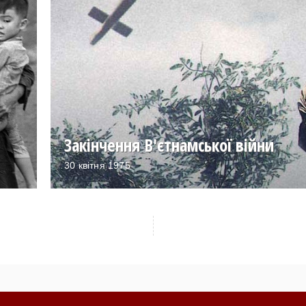
Закінчення В'єтнамської війни
30 квітня 1975