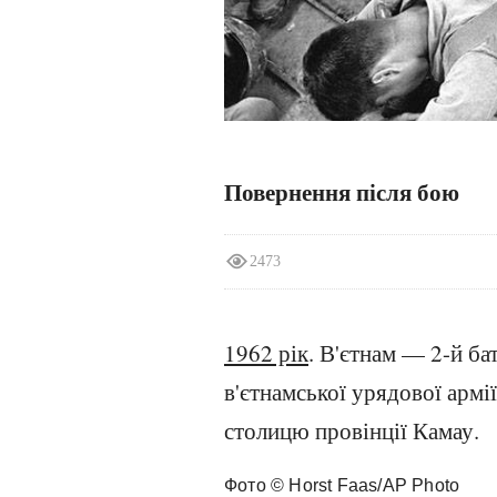
Повернення після бою
2473
1962 рік
. В'єтнам — 2-й ба
в'єтнамської урядової армі
столицю провінції Камау.
Фото © Horst Faas/AP Photo