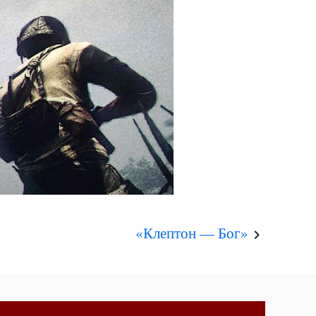
«Клептон — Бог»
keyboard_arrow_right