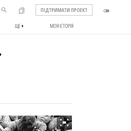
search
ПІДТРИМАТИ ПРОЕКТ
bookmarks
toggle_off
ЩЕ
МОЯ ІСТОРІЯ
arrow_right
Ї