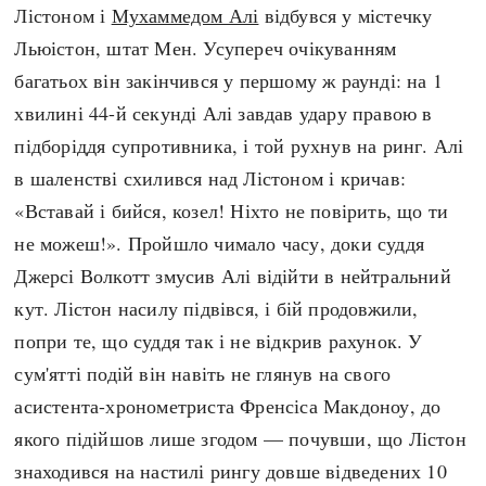
Лістоном і
Мухаммедом Алі
відбувся у містечку
Архітектура і будівництво
Козацька доба
Льюістон, штат Мен. Усупереч очікуванням
Битви і війни
Українська революція
багатьох він закінчився у першому ж раунді: на 1
Катастрофи
Україна радянська
хвилині 44-й секунді Алі завдав удару правою в
Кримінал
Україна незалежна
підборіддя супротивника, і той рухнув на ринг. Алі
Культура і мистецтво
ЗНО
в шаленстві схилився над Лістоном і кричав:
Людина і суспільство
«Вставай і бийся, козел! Ніхто не повірить, що ти
Хронологія
Наука, освіта і техніка
не можеш!». Пройшло чимало часу, доки суддя
Античні часи
Особистості
Джерсі Волкотт змусив Алі відійти в нейтральний
Темні віки
Подорожі і відкриття
кут. Лістон насилу підвівся, і бій продовжили,
Високе Середньовіччя
Політика
попри те, що суддя так і не відкрив рахунок. У
Пізнє Середньовіччя
Релігія
сум'ятті подій він навіть не глянув на свого
Нова історія
Розваги і дозвілля
асистента-хронометриста Френсіса Макдоноу, до
Новітня історія
Спорт
якого підійшов лише згодом — почувши, що Лістон
Наш час
Чудеса світу
знаходився на настилі рингу довше відведених 10