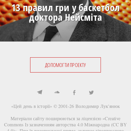
13 правил гри у баскетбол
доктора Нейсміта
ДОПОМОГТИ ПРОЕКТУ
«Цей день в історії» © 2001-26
Володимир Лук'янюк
Матеріали сайту поширюються за ліцензією «
Creative
Commons Із зазначенням авторства 4.0 Міжнародна (CC BY
4.0)
». При їх використанні
пряме
,
активне
гіпертекстове