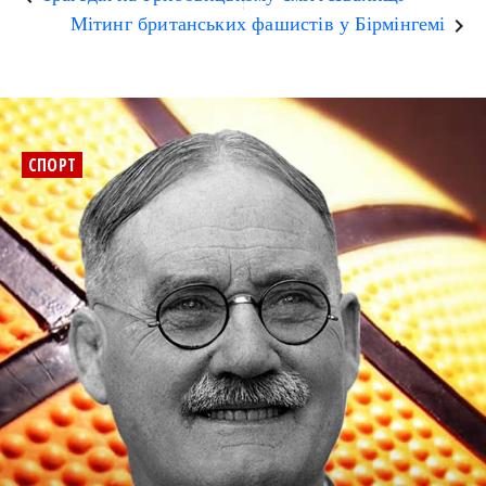
Мітинг британських фашистів у Бірмінгемі
keyboard_arrow_right
СПОРТ