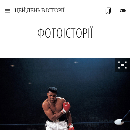
ЦЕЙ ДЕНЬ В ІСТОРІЇ
menu
bookmarks
toggle_off
ФОТОІСТОРІЇ