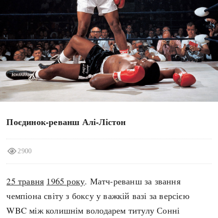
search
СЬОГОДНІ
ПОДКАСТИ
ЗАГОЛОВКИ
КРУГЛІ ДАТИ
ПРАВИЛА ЖИТТЯ
ФОТОІСТОРІЇ
Поєдинок-реванш Алі-Лістон
ВИ (НЕ) ЗНАЛИ
ІНФОГРАФІКА
КАРТИ
ПРЯМА МОВА
НОТА БЕНЕ
МОЯ ІСТОРІЯ
2900
25 травня
1965 року
. Матч-реванш за звання
чемпіона світу з боксу у важкій вазі за версією
Рубрики
Україна
WBC між колишнім володарем титулу Сонні
Авіація і космонавтика
Княжа доба