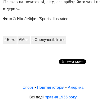
Я чекав на початок відліку, але арбітр його так і не
відкрив».
Фото © Ніл Лейфер/Sports Illustrated
#Бокс
#Мен
#СполученіШтати
Спорт
•
Новітня історія
•
Америка
Всі події
травня
1965 року