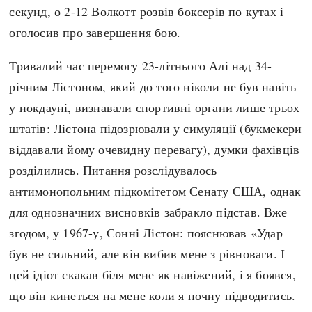
Регіони
Індекси
секунд, о 2-12 Волкотт розвів боксерів по кутах і
Австралія
Нові статті
оголосив про завершення бою.
Азія
Популярні статті
Тривалий час перемогу 23-літнього Алі над 34-
Америка
Всі статті
річним Лістоном, який до того ніколи не був навіть
А(нта)рктика
Визначальні події
у нокдауні, визнавали спортивні органи лише трьох
Африка
#Хештеги
штатів: Лістона підозрювали у симуляції (букмекери
Європа
Автори
віддавали йому очевидну перевагу), думки фахівців
розділились. Питання розслідувалось
done
антимонопольним підкомітетом Сенату США, однак
для однозначних висновків забракло підстав. Вже
згодом, у 1967-у, Сонні Лістон: пояснював «Удар
був не сильний, але він вибив мене з рівноваги. І
цей ідіот скакав біля мене як навіжений, і я боявся,
що він кинеться на мене коли я почну підводитись.