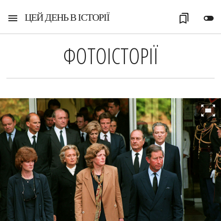
ЦЕЙ ДЕНЬ В ІСТОРІЇ
menu
bookmarks
toggle_off
ФОТОІСТОРІЇ