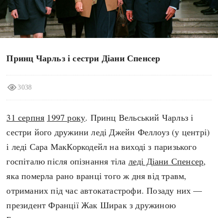
search
Принц Чарльз і сестри Діани Спенсер
СЬОГОДНІ
ПОДКАСТИ
3038
ЗАГОЛОВКИ
КРУГЛІ ДАТИ
ПРАВИЛА ЖИТТЯ
ФОТОІСТОРІЇ
31 серпня
1997 року
. Принц Вельський Чарльз і
ВИ (НЕ) ЗНАЛИ
ІНФОГРАФІКА
сестри його дружини леді Джейн Феллоуз (у центрі)
КАРТИ
ПРЯМА МОВА
і леді Сара МакКоркодейл на виході з паризького
НОТА БЕНЕ
МОЯ ІСТОРІЯ
госпіталю після опізнання тіла
леді Діани Спенсер
,
яка померла рано вранці того ж дня від травм,
отриманих під час автокатастрофи. Позаду них —
Рубрики
Україна
президент Франції Жак Ширак з дружиною
Авіація і космонавтика
Княжа доба