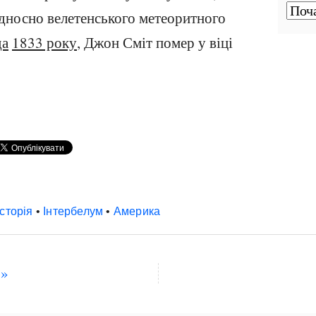
ідносно велетенського метеоритного
да
1833 року
, Джон Сміт помер у віці
історія
•
Інтербелум
•
Америка
о»