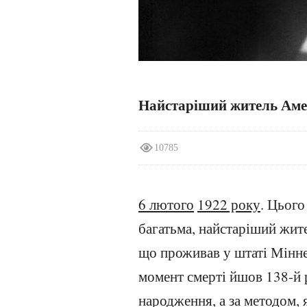
Найстаріший житель Ам
10785
6 лютого
1922 року
. Цього
багатьма, найстаріший жите
що проживав у штаті Мінне
момент смерті йшов 138-й 
народження, а за методом,