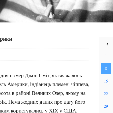
ерики
 дня помер Джон Сміт, як вважалось
ль Америки, індіанець племені чіппева,
сота в районі Великих Озер, якому на
рік. Нема жодних даних про дату його
 яким користувались у XIX у США,