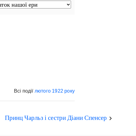
Всі події
лютого
1922 року
Принц Чарльз і сестри Діани Спенсер
keyboard_arrow_right