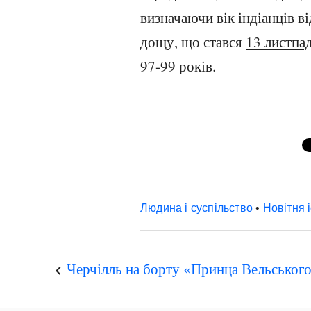
визначаючи вік індіанців в
дощу, що стався
13 листпа
97-99 років.
Людина і суспільство
•
Новітня 
Черчілль на борту «Принца Вельськог
keyboard_arrow_left