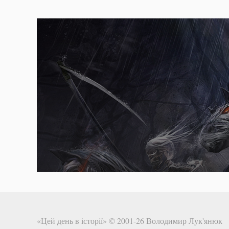
«Цей день в історії» © 2001-26
Володимир Лук'янюк