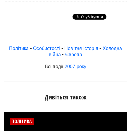
Архітектура і будівництво
Козацька доба
Битви і війни
Українська революція
Катастрофи
Україна радянська
Кримінал
Україна незалежна
Культура і мистецтво
ЗНО
Політика
•
Особистості
•
Новітня історія
•
Холодна
Людина і суспільство
війна
•
Європа
Хронологія
Наука, освіта і техніка
Античні часи
Всі події
2007 року
Особистості
Темні віки
Подорожі і відкриття
Високе Середньовіччя
Політика
Пізнє Середньовіччя
Релігія
Дивіться також
Нова історія
Розваги і дозвілля
Новітня історія
Спорт
Наш час
ПОЛІТИКА
Чудеса світу