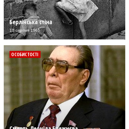
Берлінська стіна
13 серпня 1961
ОСОБИСТОСТІ
Смерть Леоніда Брежнєва