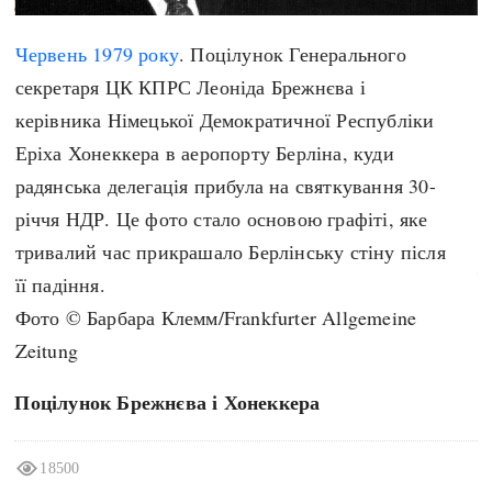
search
«
Червень
1979 року
. Поцілунок Генерального
секретаря ЦК КПРС Леоніда Брежнєва і
Б
керівника Німецької Демократичної Республіки
с
Еріха Хонеккера в аеропорту Берліна, куди
В
СЬОГОДНІ
ПОДКАСТИ
радянська делегація прибула на святкування 30-
Б
ЗАГОЛОВКИ
КРУГЛІ ДАТИ
річчя НДР. Це фото стало основою графіті, яке
Г
ПРАВИЛА ЖИТТЯ
ФОТОІСТОРІЇ
тривалий час прикрашало Берлінську стіну після
т
ВИ (НЕ) ЗНАЛИ
ІНФОГРАФІКА
її падіння.
х
КАРТИ
ПРЯМА МОВА
Фото © Барбара Клемм/Frankfurter Allgemeine
з
НОТА БЕНЕ
МОЯ ІСТОРІЯ
Zeitung
Ф
Поцілунок Брежнєва і Хонеккера
Рубрики
Україна
18500
Авіація і космонавтика
Княжа доба