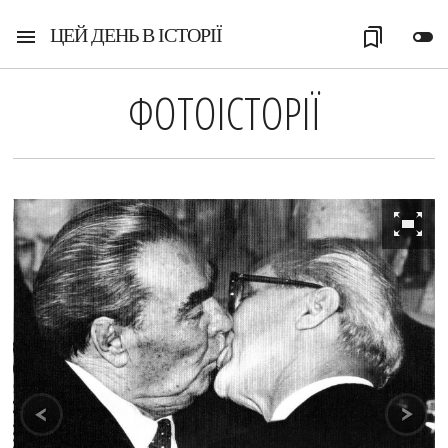
ЦЕЙ ДЕНЬ В ІСТОРІЇ
menu
bookmarks
toggle_off
ФОТОІСТОРІЇ