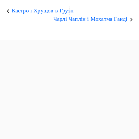
Кастро і Хрущов в Грузії
keyboard_arrow_left
Чарлі Чаплін і Мохатма Ганді
keyboard_arrow_right