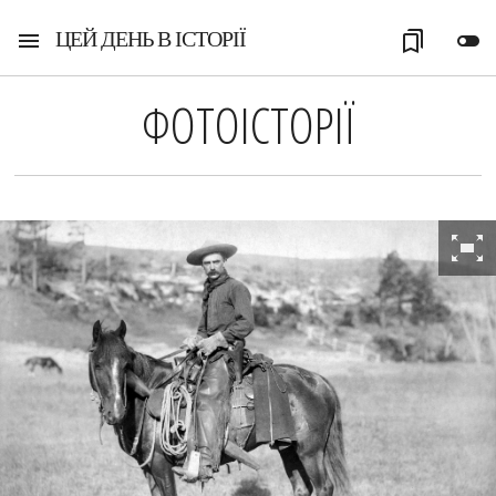
ЦЕЙ ДЕНЬ В ІСТОРІЇ
menu
bookmarks
toggle_off
ФОТОІСТОРІЇ