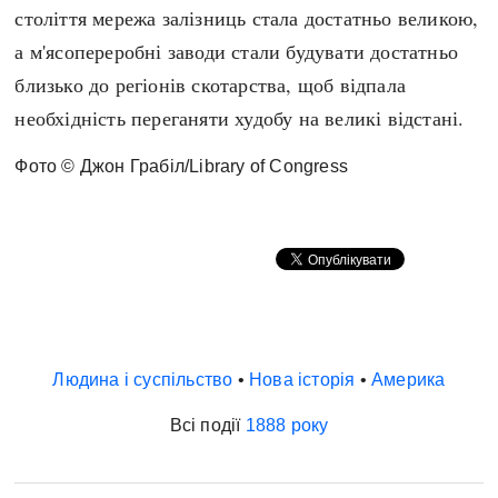
століття мережа залізниць стала достатньо великою,
Архітектура і будівництво
Козацька доба
а м'ясопереробні заводи стали будувати достатньо
Битви і війни
Українська революція
близько до регіонів скотарства, щоб відпала
Катастрофи
Україна радянська
необхідність переганяти худобу на великі відстані.
Кримінал
Україна незалежна
Культура і мистецтво
ЗНО
Фото © Джон Грабіл/Library of Congress
Людина і суспільство
Хронологія
Наука, освіта і техніка
Античні часи
Особистості
Темні віки
Подорожі і відкриття
Високе Середньовіччя
Політика
Пізнє Середньовіччя
Релігія
Людина і суспільство
•
Нова історія
•
Америка
Нова історія
Розваги і дозвілля
Новітня історія
Всі події
1888 року
Спорт
Наш час
Чудеса світу