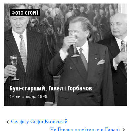
ФОТОІСТОРІЇ
Буш-старший, Гавел і Горбачов
16 листопада 1999
Селфі у Софії Київській
keyboard_arrow_left
Че Гевара на мітингу в Гавані
keyboard_arrow_right