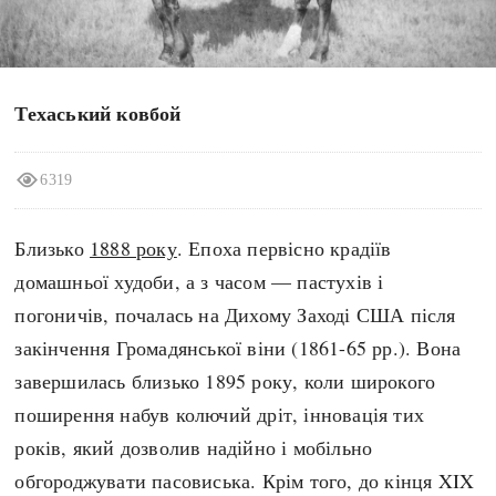
search
Техаський ковбой
СЬОГОДНІ
ПОДКАСТИ
6319
ЗАГОЛОВКИ
КРУГЛІ ДАТИ
Близько
1888 року
. Епоха первісно крадіїв
ПРАВИЛА ЖИТТЯ
ФОТОІСТОРІЇ
домашньої худоби, а з часом — пастухів і
ВИ (НЕ) ЗНАЛИ
ІНФОГРАФІКА
погоничів, почалась на Дихому Заході США після
КАРТИ
ПРЯМА МОВА
закінчення Громадянської віни (1861-65 рр.). Вона
НОТА БЕНЕ
МОЯ ІСТОРІЯ
завершилась близько 1895 року, коли широкого
поширення набув колючий дріт, інновація тих
років, який дозволив надійно і мобільно
Рубрики
Україна
обгороджувати пасовиська. Крім того, до кінця XIX
Авіація і космонавтика
Княжа доба