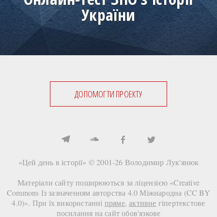
України
ДОПОМОГТИ ПРОЕКТУ
«Цей день в історії» © 2001-26
Володимир Лук'янюк
Матеріали сайту поширюються за ліцензією «
Creative
Commons Із зазначенням авторства 4.0 Міжнародна (CC BY
4.0)
». При їх використанні
пряме
,
активне
гіпертекстове
посилання на сайт
обов'язкове