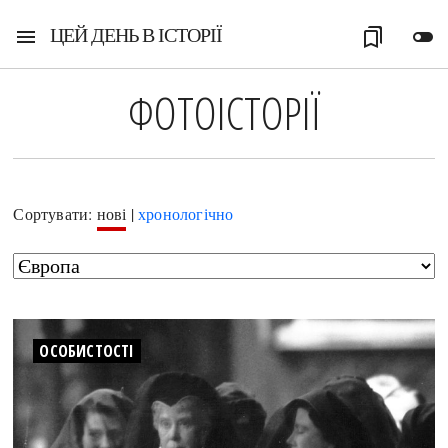
ЦЕЙ ДЕНЬ В ІСТОРІЇ
menu
bookmarks
toggle_off
ФОТОІСТОРІЇ
Сортувати:
нові
|
хронологічно
ОСОБИСТОСТІ