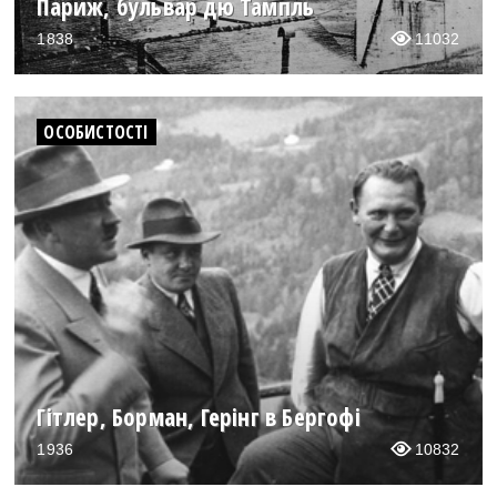
Париж, бульвар дю Тампль
1838
11032
ОСОБИСТОСТІ
Гітлер, Борман, Герінг в Бергофі
1936
10832