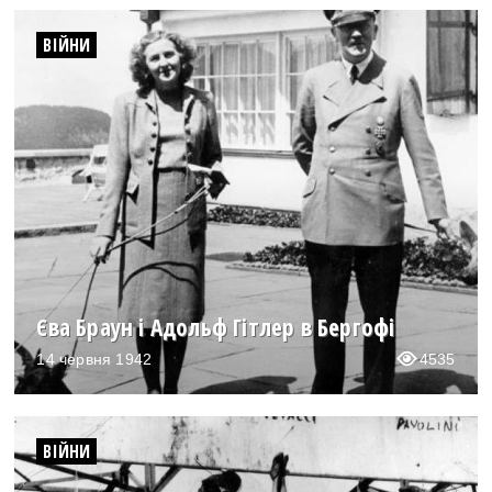
ВІЙНИ
Єва Браун і Адольф Гітлер в Бергофі
14 червня 1942
4535
ВІЙНИ