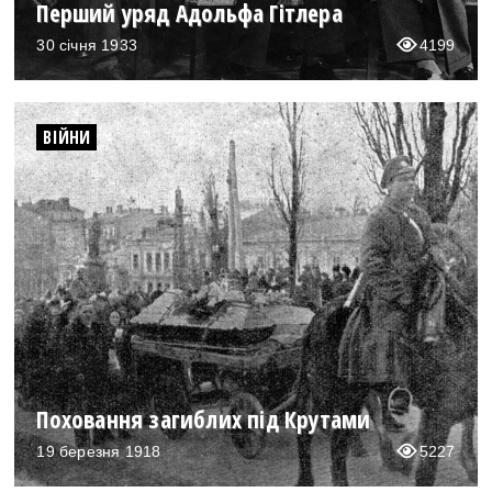
Перший уряд Адольфа Гітлера
Регіони
Індекси
Австралія
Нові статті
30 січня 1933
4199
Азія
Популярні статті
Америка
Всі статті
ВІЙНИ
А(нта)рктика
Визначальні події
Африка
#Хештеги
Європа
Автори
done
Поховання загиблих під Крутами
19 березня 1918
5227