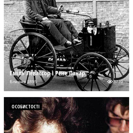
Еміль Левассор і Рене Панар
Близько 1895
3770
ОСОБИСТОСТІ