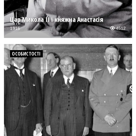
Цар Микола II і княжна Анастасія
1916
4512
ОСОБИСТОСТІ