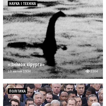
НАУКА І ТЕХНІКА
«Знімок хірурга»
19 квітня 1934
3304
ПОЛІТИКА