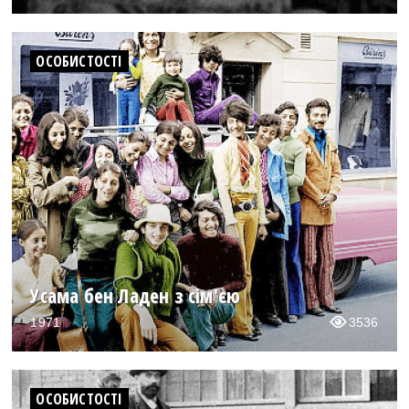
ОСОБИСТОСТІ
Усама бен Ладен з сім'єю
1971
3536
ОСОБИСТОСТІ