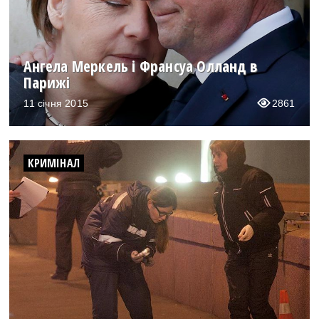
Ангела Меркель і Франсуа Олланд в
Парижі
11 січня 2015
2861
КРИМІНАЛ