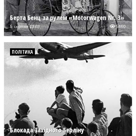
Берта Бенц за рулем «Motorwagen Nr. 3»
5 серпня 1888
5460
ПОЛІТИКА
Блокада Західного Берліну