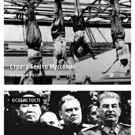
Страта Беніто Муссоліні
29 квітня 1945
7705
ОСОБИСТОСТІ