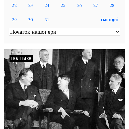
Архітектура і будівництво
Козацька доба
Битви і війни
Українська революція
Катастрофи
Україна радянська
Кримінал
Україна незалежна
Культура і мистецтво
ЗНО
Людина і суспільство
Хронологія
ПОЛІТИКА
Наука, освіта і техніка
Античні часи
Особистості
Темні віки
Подорожі і відкриття
Високе Середньовіччя
Політика
Пізнє Середньовіччя
Релігія
Нова історія
Розваги і дозвілля
Новітня історія
Спорт
Наш час
Чудеса світу