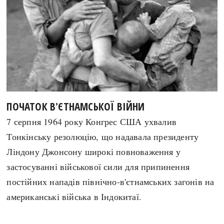
Регіони
Індекси
Австралія
Нові статті
Азія
Популярні статті
Америка
Всі статті
А(нта)рктика
Визначальні події
Африка
#Хештеги
Європа
Автори
ПОЧАТОК В'ЄТНАМСЬКОЇ ВІЙНИ
7 серпня 1964 року Конгрес США ухвалив
done
Тонкінську резолюцію, що надавала президенту
Ліндону Джонсону широкі повноваження у
застосуванні військової сили для припинення
постійних нападів північно-в'єтнамських загонів на
американські війська в Індокитаї.