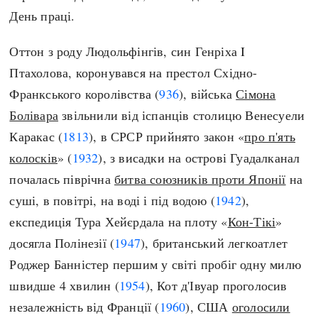
День праці.
Оттон з роду Людольфінгів, син Генріха I
Птахолова, коронувався на престол Східно-
Франкського королівства (
936
), війська
Сімона
Болівара
звільнили від іспанців столицю Венесуели
Каракас (
1813
), в СРСР прийнято закон «
про п'ять
колосків
» (
1932
), з висадки на острові Гуадалканал
почалась піврічна
битва союзників проти Японії
на
суші, в повітрі, на воді і під водою (
1942
),
експедиція Тура Хейєрдала на плоту «
Кон-Тікі
»
досягла Полінезії (
1947
), британський легкоатлет
Роджер Банністер першим у світі пробіг одну милю
швидше 4 хвилин (
1954
), Кот д'Івуар проголосив
незалежність від Франції (
1960
), США
оголосили