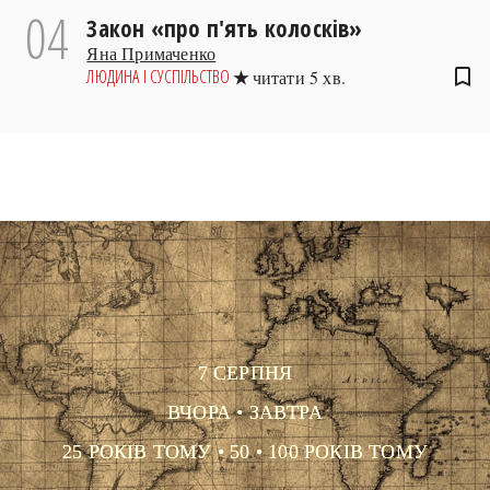
04
Закон «про п'ять колосків»
Яна Примаченко
bookmark_border
ЛЮДИНА І СУСПІЛЬСТВО
читати 5 хв.
7 СЕРПНЯ
ВЧОРА
•
ЗАВТРА
25 РОКІВ ТОМУ
•
50
•
100 РОКІВ ТОМУ