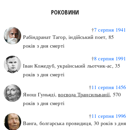
РОКОВИНИ
†
7 серпня
1941
Рабіндранат Тагор, індійський поет, 85
років з дня смерті
†
8 серпня
1991
Іван Кожедуб, український льотчик-ас, 35
років з дня смерті
†
11 серпня
1456
Янош Гуньяді,
воєвода Трансильванії
, 570
років з дня смерті
†
11 серпня
1996
Ванга, болгарська провидиця, 30 років з дня