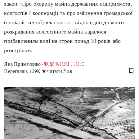
закон «Про охорону майна державних підприємств,
колгоспів і кооперації та про зміцнення громадської
search
(соціалістичної) власності», відповідно до якого
розкрадання колгоспного майна каралося
позбавленням волі на строк понад 10 років або
розстрілом.
СЬОГОДНІ
ПОДКАСТИ
ЗАГОЛОВКИ
КРУГЛІ ДАТИ
Яна Примаченко
ЛЮДИНА І СУСПІЛЬСТВО
ПРАВИЛА ЖИТТЯ
ФОТОІСТОРІЇ
bookmark_border
Переглядів
129K
читати 5 хв.
ВИ (НЕ) ЗНАЛИ
ІНФОГРАФІКА
КАРТИ
ПРЯМА МОВА
НОТА БЕНЕ
МОЯ ІСТОРІЯ
Рубрики
Україна
Авіація і космонавтика
Княжа доба