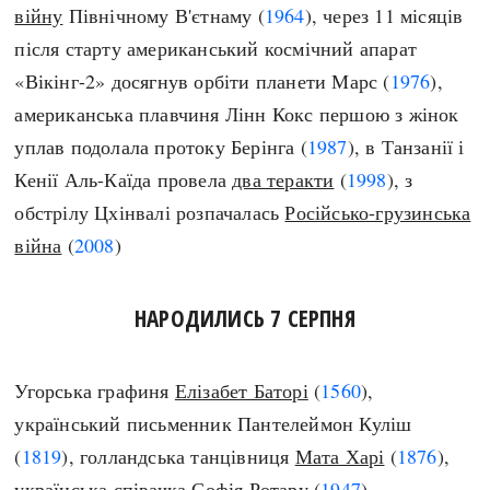
війну
Північному В'єтнаму (
1964
), через 11 місяців
після старту американський космічний апарат
«Вікінг-2» досягнув орбіти планети Марс (
1976
),
американська плавчиня Лінн Кокс першою з жінок
уплав подолала протоку Берінга (
1987
), в Танзанії і
Кенії Аль-Каїда провела
два теракти
(
1998
), з
обстрілу Цхінвалі розпачалась
Російсько-грузинська
війна
(
2008
)
НАРОДИЛИСЬ 7 СЕРПНЯ
угорська графиня
Елізабет Баторі
(
1560
),
український письменник Пантелеймон Куліш
(
1819
), голландська танцівниця
Мата Харі
(
1876
),
українська співачка Софія Ротару (
1947
),