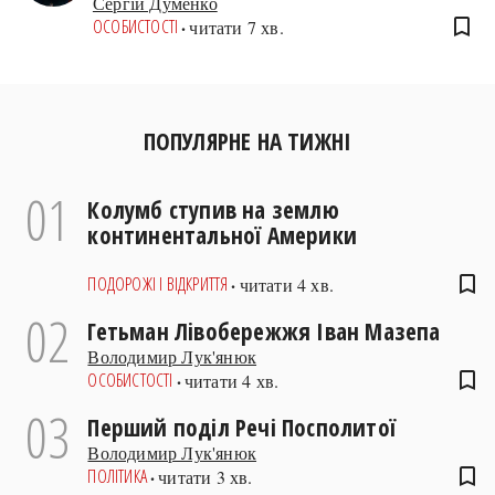
Сергій Думенко
bookmark_border
ОСОБИСТОСТІ
читати 7 хв.
ПОПУЛЯРНЕ НА ТИЖНІ
01
Колумб ступив на землю
континентальної Америки
bookmark_border
ПОДОРОЖІ І ВІДКРИТТЯ
читати 4 хв.
02
Гетьман Лівобережжя Іван Мазепа
Володимир Лук'янюк
bookmark_border
ОСОБИСТОСТІ
читати 4 хв.
03
Перший поділ Речі Посполитої
Володимир Лук'янюк
bookmark_border
ПОЛІТИКА
читати 3 хв.