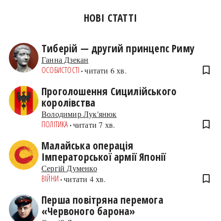
НОВІ СТАТТІ
Тиберій — другий принцепс Риму
Ганна Дзекан
bookmark_border
ОСОБИСТОСТІ
читати 6 хв.
Проголошення Сицилійського
королівства
Володимир Лук'янюк
bookmark_border
ПОЛІТИКА
читати 7 хв.
Малайська операція
Імператорської армії Японії
Сергій Думенко
bookmark_border
ВІЙНИ
читати 4 хв.
Перша повітряна перемога
«Червоного барона»