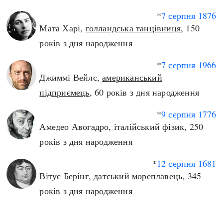
*
7 серпня
1876
Мата Харі,
голландська танцівниця
, 150
років з дня народження
*
7 серпня
1966
Джиммі Вейлс,
американський
підприємець
, 60 років з дня народження
*
9 серпня
1776
Амедео Авогадро, італійський фізик, 250
років з дня народження
*
12 серпня
1681
Вітус Берінг, датський мореплавець, 345
років з дня народження