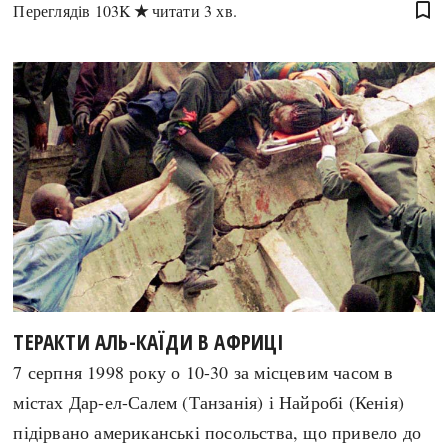
bookmark_border
Переглядів
103K
читати 3 хв.
ТЕРАКТИ АЛЬ-КАЇДИ В АФРИЦІ
7 серпня 1998 року о 10-30 за місцевим часом в
містах Дар-ел-Салем (Танзанія) і Найробі (Кенія)
підірвано американські посольства, що привело до