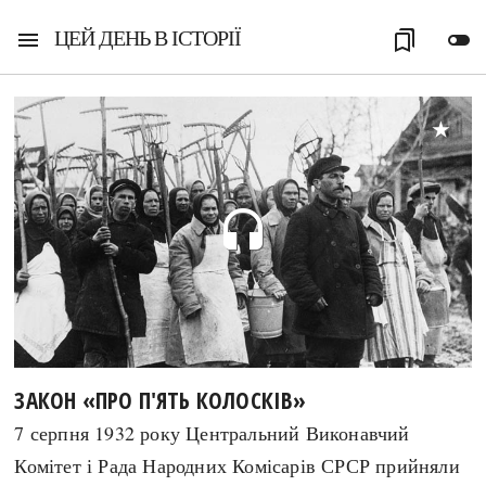
ЦЕЙ ДЕНЬ В ІСТОРІЇ
menu
bookmarks
toggle_off
headset
ЗАКОН «ПРО П'ЯТЬ КОЛОСКІВ»
7 серпня 1932 року Центральний Виконавчий
Комітет і Рада Народних Комісарів СРСР прийняли