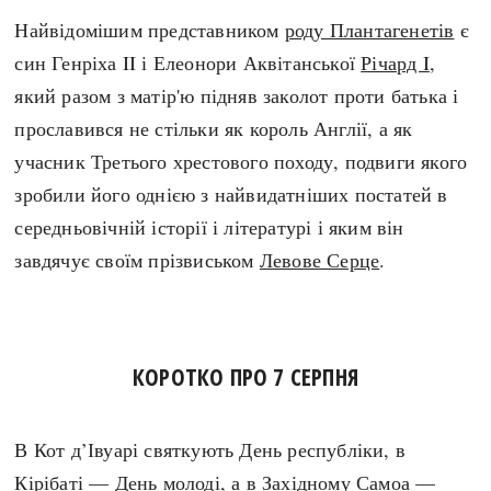
Найвідомішим представником
роду Плантагенетів
є
син Генріха II і Елеонори Аквітанської
Річард I
,
який разом з матір'ю підняв заколот проти батька і
прославився не стільки як король Англії, а як
учасник Третього хрестового походу, подвиги якого
зробили його однією з найвидатніших постатей в
середньовічній історії і літературі і яким він
завдячує своїм прізвиськом
Левове Серце
.
КОРОТКО ПРО 7 СЕРПНЯ
В Кот д’Івуарі святкують День республіки, в
Кірібаті — День молоді, а в Західному Самоа —