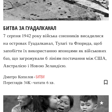
Архітектура і будівництво
Козацька доба
Битви і війни
Українська революція
Катастрофи
Україна радянська
БИТВА ЗА ГУАДАЛКАНАЛ
Кримінал
Україна незалежна
7 серпня 1942 року війська союзників висадилися
Культура і мистецтво
ЗНО
на островах Гуадалканал, Тулагі та Флорида, щоб
Людина і суспільство
Хронологія
запобігти їх використанню японцями як військових
Наука, освіта і техніка
Античні часи
баз, що загрожували б лініям постачання між США,
Особистості
Темні віки
Австралією і Новою Зеландією.
Подорожі і відкриття
Високе Середньовіччя
Політика
Дмитро Копилов
БИТВИ
Пізнє Середньовіччя
Релігія
bookmark_border
Переглядів
34K
читати 6 хв.
Нова історія
Розваги і дозвілля
Новітня історія
Спорт
Наш час
Чудеса світу