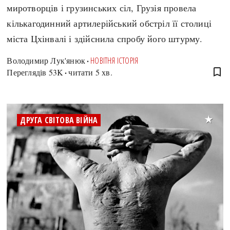
миротворців і грузинських сіл, Грузія провела
кількагодинний артилерійський обстріл її столиці
міста Цхінвалі і здійснила спробу його штурму.
Володимир Лук'янюк
НОВІТНЯ ІСТОРІЯ
bookmark_border
Переглядів
53K
читати 5 хв.
ДРУГА СВІТОВА ВІЙНА